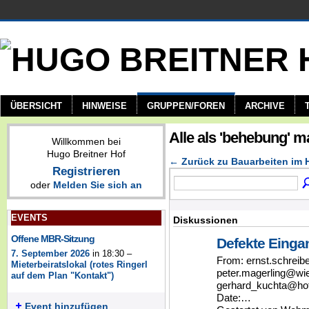
ÜBERSICHT
HINWEISE
GRUPPEN/FOREN
ARCHIVE
Alle als 'behebung' 
Willkommen bei
Hugo Breitner Hof
← Zurück zu Bauarbeiten im
Registrieren
oder
Melden Sie sich an
EVENTS
Diskussionen
Offene MBR-Sitzung
Defekte Eingan
7. September 2026
in 18:30 –
From: ernst.schreib
Mieterbeiratslokal (rotes Ringerl
peter.magerling@wi
auf dem Plan "Kontakt")
gerhard_kuchta@hot
Date:…
Event hinzufügen