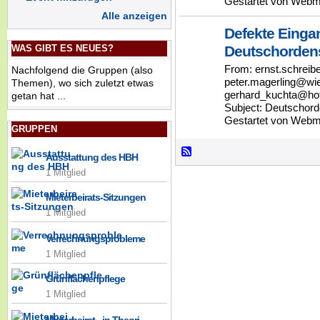
Gestartet von Webm
Alle anzeigen
Defekte Einga
Deutschordens
WAS GIBT ES NEUES?
From: ernst.schreib
Nachfolgend die Gruppen (also
peter.magerling@wie
Themen), wo sich zuletzt etwas
gerhard_kuchta@ho
getan hat ...
Subject: Deutschor
Gestartet von Webm
GRUPPEN
Ausstattung des HBH
1 Mitglied
Mieterbeirats-Sitzungen
1 Mitglied
Verrechnungsprobleme
1 Mitglied
Grünflächenpflege
1 Mitglied