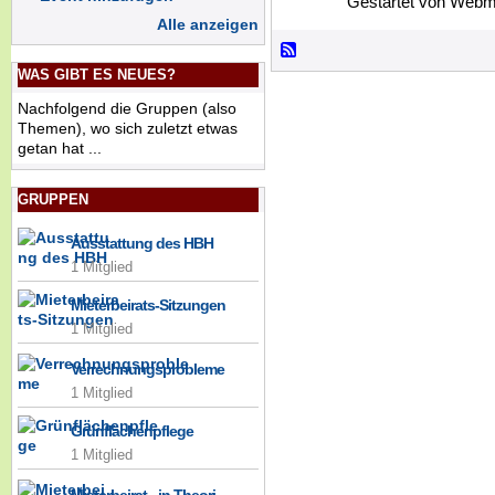
Gestartet von Webm
Alle anzeigen
WAS GIBT ES NEUES?
Nachfolgend die Gruppen (also
Themen), wo sich zuletzt etwas
getan hat ...
GRUPPEN
Ausstattung des HBH
1 Mitglied
Mieterbeirats-Sitzungen
1 Mitglied
Verrechnungsprobleme
1 Mitglied
Grünflächenpflege
1 Mitglied