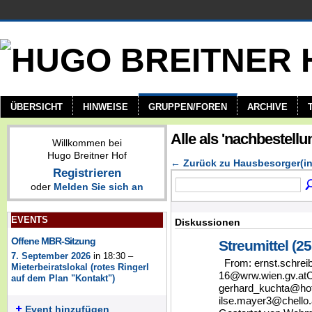
ÜBERSICHT
HINWEISE
GRUPPEN/FOREN
ARCHIVE
Alle als 'nachbestell
Willkommen bei
Hugo Breitner Hof
← Zurück zu Hausbesorger(i
Registrieren
oder
Melden Sie sich an
EVENTS
Diskussionen
Offene MBR-Sitzung
Streumittel (25
7. September 2026
in 18:30 –
From: ernst.schrei
Mieterbeiratslokal (rotes Ringerl
16@wrw.wien.gv.at
auf dem Plan "Kontakt")
gerhard_kuchta@hot
ilse.mayer3@chello
Event hinzufügen