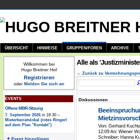
ÜBERSICHT
HINWEISE
GRUPPEN/FOREN
ARCHIVE
Alle als 'Justizminis
Willkommen bei
Hugo Breitner Hof
← Zurück zu Verrechnungspr
Registrieren
oder
Melden Sie sich an
EVENTS
Diskussionen
Offene MBR-Sitzung
Beeinspruchu
7. September 2026
in 18:30 –
Mietzinsvorsc
Mieterbeiratslokal (rotes Ringerl
auf dem Plan "Kontakt")
Von: Gerhard Kuchta
12:09 An: Wiener W
Schreiber; Hanna Ku
Event hinzufügen