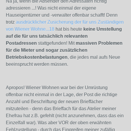
Na ja, wenn die Absender den Adressaten richtig
adressieren ...! Was nicht einmal der eigene
Hauseigentümer und -verwalter offenbar schafft! Denn
trotz
ausdrücklicher Zusicherung der für uns Zuständigen
von Wiener Wohne...
18
hat bis heute
keine Umstellung
auf die für uns tatsächlich relevanten
Postadressen
stattgefunden! Mit
massiven Problemen
für die Mieter und sogar zusätzlichen
Betriebskostenbelastungen
, die jedes mal aufs Neue
beeinsprucht werden müssen.
Apropos! Wiener Wohnen war bei der Umrüstung
offenbar nicht einmal in der Lage, der Post die richtige
Anzahl und Beschriftung der neuen Brieffächer
mitzuteilen - denn das Brieffach für das Atelier meiner
Ehefrau hat z.B. gefehlt (nicht anzunehmen, dass das ein
Einzelfall war). Was aber VOR der oben erwähnten
Fehlzustellung - durch das Eingreifen meiner zufällig