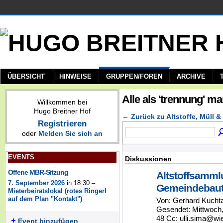
ÜBERSICHT
HINWEISE
GRUPPEN/FOREN
ARCHIVE
Alle als 'trennung' m
Willkommen bei
Hugo Breitner Hof
← Zurück zu Altstoffe, Müll &
Registrieren
oder
Melden Sie sich an
EVENTS
Diskussionen
Offene MBR-Sitzung
Altstoffsamml
7. September 2026
in 18:30 –
Gemeindebaute
Mieterbeiratslokal (rotes Ringerl
auf dem Plan "Kontakt")
Von: Gerhard Kucht
Gesendet: Mittwoch
48 Cc: ulli.sima@wi
Event hinzufügen