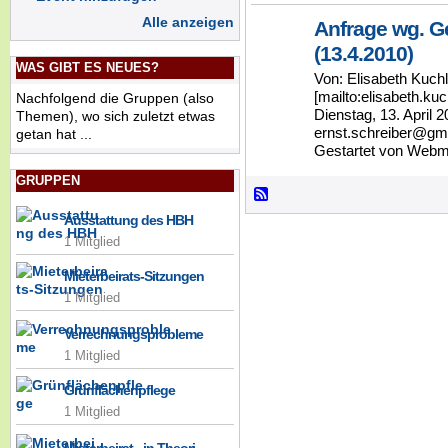
Alle anzeigen
Anfrage wg. G
(13.4.2010)
WAS GIBT ES NEUES?
Von: Elisabeth Kuchl
[mailto:elisabeth.k
Nachfolgend die Gruppen (also
Dienstag, 13. April 
Themen), wo sich zuletzt etwas
ernst.schreiber@gm
getan hat ...
Gestartet von Webm
GRUPPEN
Ausstattung des HBH
1 Mitglied
Mieterbeirats-Sitzungen
1 Mitglied
Verrechnungsprobleme
1 Mitglied
Grünflächenpflege
1 Mitglied