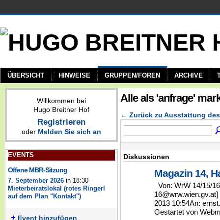
ÜBERSICHT
HINWEISE
GRUPPEN/FOREN
ARCHIVE
Alle als 'anfrage' ma
Willkommen bei
Hugo Breitner Hof
← Zurück zu Ausstattung de
Registrieren
oder
Melden Sie sich an
EVENTS
Diskussionen
Offene MBR-Sitzung
Magazin 14, H
7. September 2026
in 18:30 –
Von: WrW 14/15/16 K
Mieterbeiratslokal (rotes Ringerl
16@wrw.wien.gv.at]
auf dem Plan "Kontakt")
2013 10:54An: erns
Gestartet von Webm
Event hinzufügen