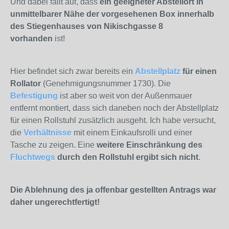
Und dabei fällt auf, dass
ein geeigneter Abstellort in
unmittelbarer Nähe der vorgesehenen Box innerhalb
des Stiegenhauses von Nikischgasse 8
vorhanden
ist!
Hier befindet sich zwar bereits ein
Abstellplatz
für einen
Rollator
(Genehmigungsnummer 1730). Die
Befestigung
ist aber so weit von der Außenmauer
entfernt montiert, dass sich daneben noch der Abstellplatz
für einen Rollstuhl zusätzlich ausgeht. Ich habe versucht,
die
Verhältnisse
mit einem Einkaufsrolli und einer
Tasche zu zeigen. Eine
weitere Einschränkung des
Fluchtwegs
durch den Rollstuhl ergibt sich nicht
.
Die Ablehnung des ja offenbar gestellten Antrags war
daher ungerechtfertigt!