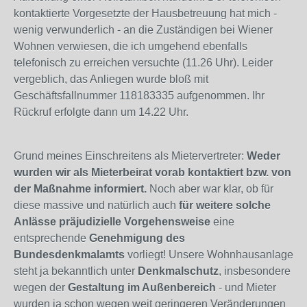
kontaktierte Vorgesetzte der Hausbetreuung hat mich -
wenig verwunderlich - an die Zuständigen bei Wiener
Wohnen verwiesen, die ich umgehend ebenfalls
telefonisch zu erreichen versuchte (11.26 Uhr). Leider
vergeblich, das Anliegen wurde bloß mit
Geschäftsfallnummer 118183335 aufgenommen. Ihr
Rückruf erfolgte dann um 14.22 Uhr.
Grund meines Einschreitens als Mietervertreter:
Weder
wurden wir als Mieterbeirat vorab kontaktiert bzw. von
der Maßnahme informiert.
Noch aber war klar, ob für
diese massive und natürlich auch
für weitere solche
Anlässe präjudizielle Vorgehensweise
eine
entsprechende
Genehmigung des
Bundesdenkmalamts
vorliegt! Unsere Wohnhausanlage
steht ja bekanntlich unter
Denkmalschutz
, insbesondere
wegen der
Gestaltung im Außenbereich
- und Mieter
wurden ja schon wegen weit geringeren Veränderungen