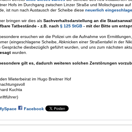
itner Hofs im Durchgang zwischen Linzer Straße und Molischgasse auf
de, ist nun nach Austausch der Scheibe diese
neuerlich eingeschlag
er bringen wir dies als
Sachverhaltsdarstellung an die Staatsanwalt
afbare Tatbestände - z.B. nach
§ 125 StGB
- mit der Bitte um ents
besondere ersuchen wir die Polizei um die Aufnahme von Ermittlungen,
mer (eingeschlagene Scheibe, Abknicken einer Straßentafel in der Ni
.) Gespräche diesbezüglich geführt wurden, und uns zum nächsten aktu
esagt
wurden.
besondere gilt es, dadurch weiteren solchen Zerstörungen vorzu
 den Mieterbeirat im Hugo Breitner Hof
hachtungsvoll
hard Kuchta
riftführer)
MySpace
Facebook