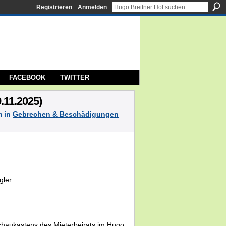
Registrieren
Anmelden
FACEBOOK
TWITTER
.11.2025)
m in
Gebrechen & Beschädigungen
gler
Schaukastens des Mieterbeirats im Hugo