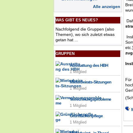
Bre
Alle anzeigen
wur
WAS GIBT ES NEUES?
Dah
str
Nachfolgend die Gruppen (also
Themen), wo sich zuletzt etwas
Ins
getan hat ...
Som
etc
zug
GRUPPEN
Ins
Ausstattung des HBH
1 Mitglied
Für
Mieterbeirats-Sitzungen
hoc
1 Mitglied
Ger
(Sch
Verrechnungsprobleme
1 Mitglied
Grünflächenpflege
1 Mitglied