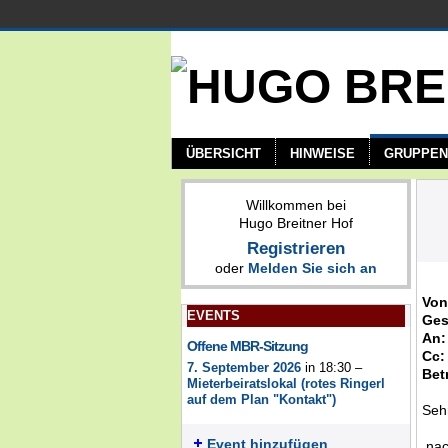
ÜBERSICHT
HINWEISE
GRUPPEN
Willkommen bei
Hugo Breitner Hof
Registrieren
oder
Melden Sie sich an
Von
EVENTS
Ges
An:
Offene MBR-Sitzung
Cc:
7. September 2026
in 18:30 –
Betr
Mieterbeiratslokal (rotes Ringerl
auf dem Plan "Kontakt")
Seh
Event hinzufügen
nac