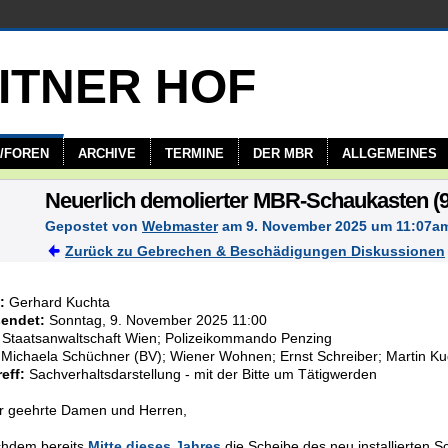
/FOREN
ARCHIVE
TERMINE
DER MBR
ALLGEMEINES
Neuerlich demolierter MBR-Schaukasten (9
Gepostet von
Webmaster
am 9. November 2025 um 11:07a
Zurück zu Gebrechen & Beschädigungen Diskussionen
:
Gerhard Kuchta
endet:
Sonntag, 9. November 2025 11:00
Staatsanwaltschaft Wien; Polizeikommando Penzing
Michaela Schüchner (BV); Wiener Wohnen; Ernst Schreiber; Martin Ku
eff:
Sachverhaltsdarstellung - mit der Bitte um Tätigwerden
r geehrte Damen und Herren,
hdem bereits
Mitte dieses Jahres
die Scheibe des neu installierten 