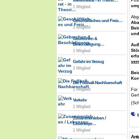
Pos
Mieterbeirat - in Theori…
umg
1 Mitglied
Abg
Geschäftliches und Freiz…
Aba
1 Mitglied
Bet
und
Gebrechen &
Beschädigung…
Auß
Stö
1 Mitglied
erf
ver
Gefahr im Verzug
1 Mitglied
Bei
Kor
Die Fußball-Nachbarschaft
Für
1 Mitglied
Ger
Verkehr
(Sch
1 Mitglied
Zusammenleben /
Lebensqu…
1 Mitglied
Antw