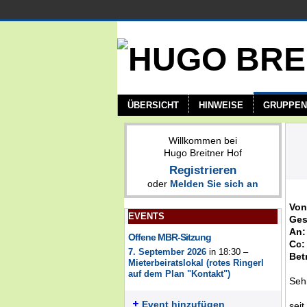
ÜBERSICHT
HINWEISE
GRUPPEN
Willkommen bei
Hugo Breitner Hof
Registrieren
oder
Melden Sie sich an
Von
EVENTS
Ges
An:
Offene MBR-Sitzung
Cc:
7. September 2026
in 18:30 –
Betr
Mieterbeiratslokal (rotes Ringerl
auf dem Plan "Kontakt")
Seh
Event hinzufügen
sei