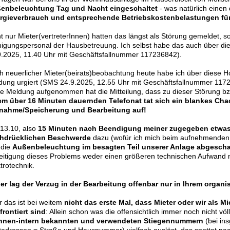
enbeleuchtung Tag und Nacht eingeschaltet
- was natürlich eine
rgieverbrauch und entsprechende Betriebskostenbelastungen für
ht nur Mieter(vertreterInnen) hatten das längst als Störung gemeldet
nigungspersonal der Hausbetreuung. Ich selbst habe das auch über die
9.2025, 11.40 Uhr mit Geschäftsfallnummer 117236842).
h neuerlicher Mieter(beirats)beobachtung heute habe ich über diese Ho
dung urgiert (SMS 24.9.2025, 12.55 Uhr mit Geschäftsfallnummer 117
se Meldung aufgenommen hat die Mitteilung, dass zu dieser Störung bz
em über 16 Minuten dauernden Telefonat tat sich ein blankes Cha
nahme/Speicherung und Bearbeitung auf!
13.10, also
15 Minuten nach Beendigung meiner zugegeben etwas
hdrücklichen Beschwerde
dazu (wofür ich mich beim aufnehmenden M
 die
Außenbeleuchtung im besagten Teil unserer Anlage abgescha
eitigung dieses Problems weder einen größeren technischen Aufwand 
trotechnik.
er lag der Verzug in der Bearbeitung offenbar nur in Ihrem organi
r das ist bei weitem
nicht das erste Mal, dass Mieter oder wir als M
frontiert sind
: Allein schon was die offensichtlich immer noch nicht völ
nen-intern bekannten und verwendeten Stiegennummern
(bei in