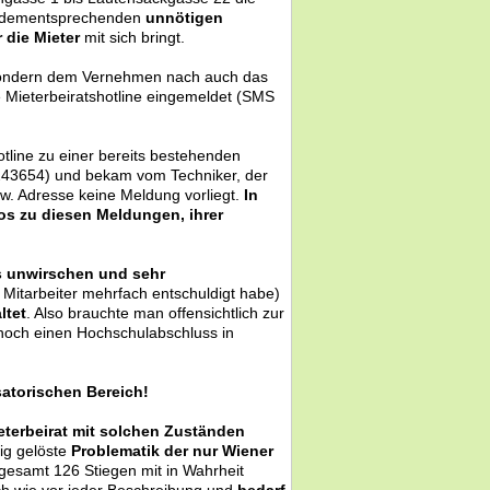
n dementsprechenden
unnötigen
 die Mieter
mit sich bringt.
, sondern dem Vernehmen nach auch das
 Mieterbeiratshotline eingemeldet (SMS
tline zu einer bereits bestehenden
243654) und bekam vom Techniker, der
w. Adresse keine Meldung vorliegt.
In
os zu diesen Meldungen, ihrer
 unwirschen und sehr
itarbeiter mehrfach entschuldigt habe)
ltet
. Also brauchte man offensichtlich zur
noch einen Hochschulabschluss in
satorischen Bereich!
ieterbeirat mit solchen Zuständen
lig gelöste
Problematik der nur Wiener
sgesamt 126 Stiegen mit in Wahrheit