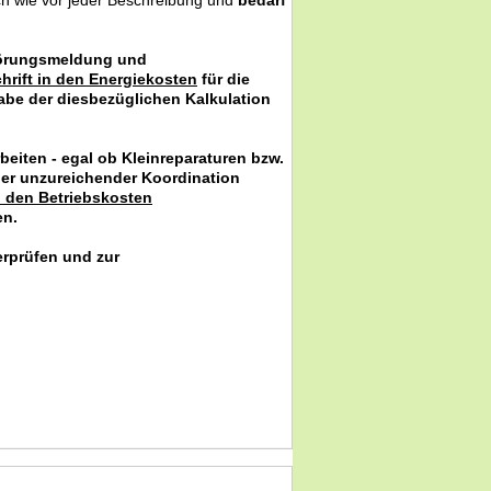
ch wie vor jeder Beschreibung und
bedarf
törungsmeldung und
hrift in den Energiekosten
für die
abe der diesbezüglichen Kalkulation
eiten - egal ob Kleinreparaturen bzw.
er unzureichender Koordination
n den Betriebskosten
en.
rprüfen und zur