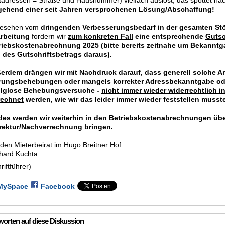
tadressen = Straße und Hausnummer) vielfach auslöst, das spottet na
ehend einer seit Jahren versprochenen Lösung/Abschaffung!
esehen vom
dringenden Verbesserungsbedarf in der gesamten S
rbeitung
fordern wir
zum konkreten Fall
eine entsprechende
Gutsc
riebskostenabrechnung 2025 (bitte bereits zeitnahe um Bekanntg
 des Gutschriftsbetrags daraus).
erdem drängen wir mit Nachdruck darauf, dass generell solche Arb
rungsbehebungen oder mangels korrekter Adressbekanntgabe od
olglose Behebungsversuche -
nicht immer wieder widerrechtlich i
rechnet
werden, wie wir das leider immer wieder feststellen musst
des werden wir weiterhin in den Betriebskostenabrechnungen übe
rektur/Nachverrechnung bringen.
 den Mieterbeirat im Hugo Breitner Hof
hard Kuchta
riftführer)
MySpace
Facebook
orten auf diese Diskussion