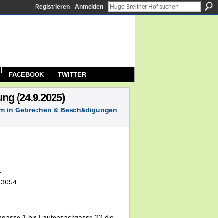
Registrieren
Anmelden
FACEBOOK
TWITTER
ng (24.9.2025)
pm in
Gebrechen & Beschädigungen
r
43654
hgasse 1 bis Lautensackgasse 22 die