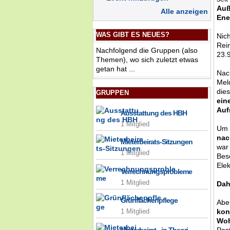
Auß
Alle anzeigen
Ene
WAS GIBT ES NEUES?
Nic
Rei
Nachfolgend die Gruppen (also
23.
Themen), wo sich zuletzt etwas
getan hat ...
Nac
Mel
die
GRUPPEN
ein
Auf
Ausstattung des HBH
1 Mitglied
Um 
nac
Mieterbeirats-Sitzungen
war
1 Mitglied
Bes
Elek
Verrechnungsprobleme
1 Mitglied
Dah
Grünflächenpflege
Abe
kon
1 Mitglied
Woh