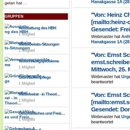
Hanakgasse 1A (28.
getan hat ...
"
Von: Heinz Ch
GRUPPEN
[mailto:heinz-
Ausstattung des HBH
Gesendet: Fr
1 Mitglied
Webmaster hat
Anf
Hanakgasse 1A (28.
Mieterbeirats-Sitzungen
1 Mitglied
"
Von: Ernst Sc
Verrechnungsprobleme
ernst.schreib
1 Mitglied
Mittwoch, 25.
Webmaster hat
Urge
Grünflächenpflege
beantwortet
1 Mitglied
"
Von: Ernst Sc
Mieterbeirat - in Theori…
1 Mitglied
[mailto:ernst.
Gesendet: Don
Geschäftliches und Freiz…
Webmaster hat
Urge
1 Mitglied
beantwortet