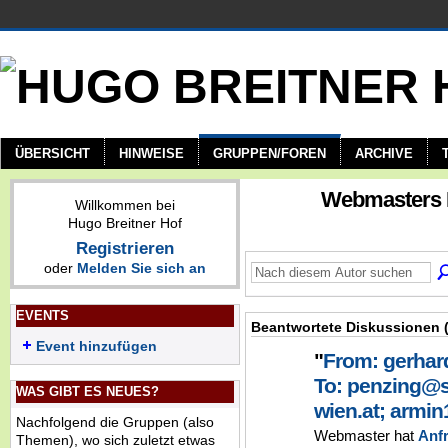
ÜBERSICHT
HINWEISE
GRUPPEN/FOREN
ARCHIVE
Webmasters 
Willkommen bei
Hugo Breitner Hof
Registrieren
oder
Melden Sie sich an
EVENTS
Beantwortete Diskussionen 
Event hinzufügen
"
From: gerha
To: penzing@
WAS GIBT ES NEUES?
wien.at; arm
Nachfolgend die Gruppen (also
Webmaster hat
Anf
Themen), wo sich zuletzt etwas