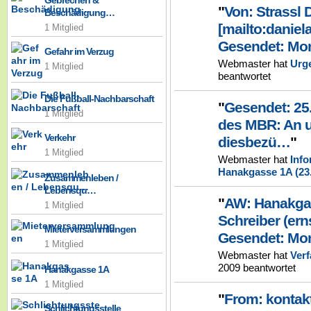
Gebrechen &
"
Von: Strassl 
Beschädigung…
[mailto:daniel
1 Mitglied
Gesendet: Mon
Gefahr im Verzug
Webmaster hat
Urge
1 Mitglied
beantwortet
Die Fußball-Nachbarschaft
"
Gesendet: 25
1 Mitglied
des MBR: An u
Verkehr
diesbezü…
"
1 Mitglied
Webmaster hat
Info
Hanakgasse 1A (23.
Zusammenleben /
Lebensqu…
"
AW: Hanakgasse 1a‏ 
1 Mitglied
Schreiber (er
Mieterversammlungen
Gesendet: Mo
1 Mitglied
Webmaster hat
Verf
2009 beantwortet
Hanakgasse 1A
1 Mitglied
"
From: kontak
Schlichtungsstelle