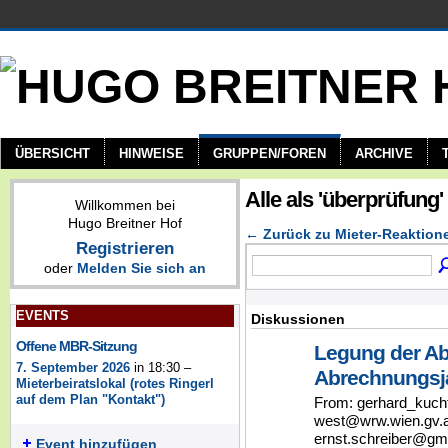
ÜBERSICHT
HINWEISE
GRUPPEN/FOREN
ARCHIVE
Alle als 'überprüfung
Willkommen bei
Hugo Breitner Hof
← Zurück zu Mieter-Reaktionen
Registrieren
oder
Melden Sie sich an
EVENTS
Diskussionen
Offene MBR-Sitzung
Legung der A
7. September 2026
in 18:30 –
Abrechnungsja
Mieterbeiratslokal (rotes Ringerl
auf dem Plan "Kontakt")
From: gerhard_kuch
west@wrw.wien.gv.a
ernst.schreiber@gm
Event hinzufügen