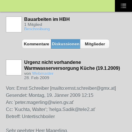
Bauarbeiten im HBH
1 Mitglied
Beschreibung
Kommentare
Diskussionen
Mitglieder
Urgenz nicht vorhandene
Warmwasserversorgung Küche (19.1.2009)
von
Webmaster
28. Feb 2009
Von: Ernst Schreiber [mailto:ernst.schreiber@gmx.at]
Gesendet: Montag, 19. Jänner 2009 12:15
An: 'peter.magerling@wien.gv.at'
Cc: 'Kuchta, Walter'; 'helga.Sadik@tele2.at'
Betreff: Untertischboiler
Sehr geehrter Herr Magerling,