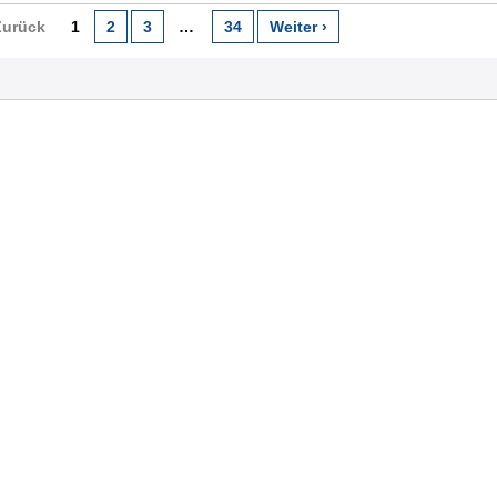
Zurück
1
2
3
…
34
Weiter ›