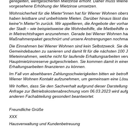
geregelten, wertgesicherten Mietzinse erhöht. Daher muss Wiene
vorgesehene Erhöhung der Mietzinse umsetzen.
Wohnsicherheit für die Mieter*innen hat für Wiener Wohnen ober
haben leistbare und unbefristete Mieten. Darüber hinaus lässt das
keine*n Mieter*in zurück. Wir appellieren, die Angebote der vor
der Stadt – wie beispielsweise die Wohnbeihilfe, die Mietbeihilfe 
in Mietrechtsfragen anzunehmen. Gerade bei Wiener Wohnen habe
Maßnahmenpaket geschnürt und unsere Anstrengungen nochmals 
Die Einnahmen bei Wiener Wohnen sind kein Selbstzweck. Sie di
Gemeindebauten zu sanieren und damit fit für die nächsten 100 
Mieteinnahmen, welche nicht für laufende Erhaltungsarbeiten ve
Hauptmietzinsreserve gutgeschrieben. Sie kommen damit in einen
Erhaltungsarbeiten finanzieren zu können.
Im Fall von absehbaren Zahlungsschwierigkeiten bitten wir betroff
Wiener Wohnen Kontakt aufzunehmen, um gemeinsam eine Lösun
Wir hoffen, dass Sie den Sachverhalt aufgrund dieser Darstellung
Anfrage zur Betriebskostenabrechnung vom 06.03.2023 wird aufgr
anderen Fachabteilung gesondert beantwortet.
Freundliche Grüße
XXX
Hausverwaltung und Kundenbetreuung