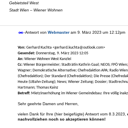
Gebietsteil West
Stadt Wien – Wiener Wohnen
-Antwort von
Webmaster
am
9. März 2023 um 12:12pm
Von:
Gerhard Kuchta <gerhard.kuchta@outlook.com>
Gesendet:
Donnerstag, 9. März 2023 12:05
An:
Wiener Wohnen West Kanzlei
Cc:
Wiener Bürgermeister; Stadträtin Kathrin Gaal; NEOS; FPÖ Wien
Wagner; Demokratische Alternative; Chefredaktion APA; Radio Wien; 
(Chefredaktion); Der Standard (Chefredaktion); Die Presse (Chefredakt
Heute (UBahn-Zeitung); News; Wiener Zeitung; Dossier; Stadtrechnu
Hartmann; Thomas Kainz
Betreff:
Mietzinserhöhung im Wiener Gemeindebau: Ihre völlig inak
Sehr geehrte Damen und Herren,
vielen Dank für Ihre (hier beigefügte) Antwort vom 8.3.2023,
nachvollziehen noch so akzeptieren können!