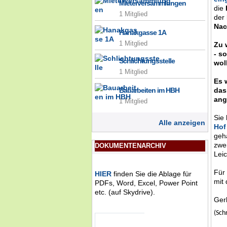
Mieterversammlungen
die
1 Mitglied
der
Nac
Hanakgasse 1A
1 Mitglied
Zu 
- s
Schlichtungsstelle
wol
1 Mitglied
Es 
das
Bauarbeiten im HBH
ang
1 Mitglied
Sie
Alle anzeigen
Hof
geha
zwe
DOKUMENTENARCHIV
Leic
Für
HIER
finden Sie die Ablage für
mit
PDFs, Word, Excel, Power Point
etc. (auf Skydrive).
Ger
(Sch