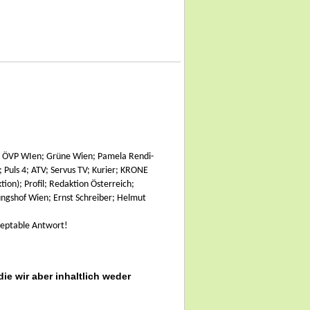
; ÖVP WIen; Grüne Wien; Pamela Rendi-
Puls 4; ATV; Servus TV; Kurier; KRONE
ion); Profil; Redaktion Österreich;
ngshof Wien; Ernst Schreiber; Helmut
zeptable Antwort!
die wir aber inhaltlich weder