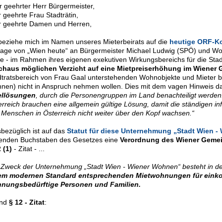
r geehrter Herr Bürgermeister,
 geehrte Frau Stadträtin,
r geehrte Damen und Herren,
 beziehe mich im Namen unseres Mieterbeirats auf die
heutige ORF-K
rage von „Wien heute“ an Bürgermeister Michael Ludwig (SPÖ) und Wo
e - im Rahmen ihres eigenen exekutiven Wirkungsbereichs für die Stad
chaus möglichen Verzicht auf eine Mietpreiserhöhung im Wiener
dtratsbereich von Frau Gaal unterstehenden Wohnobjekte und Mieter 
nen) nicht in Anspruch nehmen wollen. Dies mit dem vagen Hinweis dar
ellösungen
, durch die Personengruppen im Land benachteiligt werden.
erreich brauchen eine allgemein gültige Lösung, damit die ständigen i
 Menschen in Österreich nicht weiter über den Kopf wachsen.“
bezüglich ist auf das
Statut für diese Unternehmung „Stadt Wien 
tenden Buchstaben des Gesetzes eine
Verordnung des Wiener Gemei
 (1)
- Zitat - ...
 Zweck der Unternehmung „Stadt Wien - Wiener Wohnen“ besteht in d
em modernen Standard entsprechenden Mietwohnungen für ein
nungsbedürftige Personen und Familien.
und
§ 12 - Zitat
: