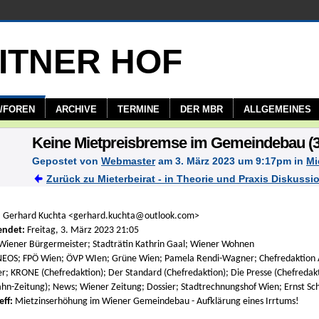
/FOREN
ARCHIVE
TERMINE
DER MBR
ALLGEMEINES
Keine Mietpreisbremse im Gemeindebau (3
Gepostet von
Webmaster
am 3. März 2023 um 9:17pm in
Mi
Zurück zu Mieterbeirat - in Theorie und Praxis Diskussi
:
Gerhard Kuchta <gerhard.kuchta@outlook.com>
endet:
Freitag, 3. März 2023 21:05
Wiener Bürgermeister; Stadträtin Kathrin Gaal; Wiener Wohnen
EOS; FPÖ Wien; ÖVP WIen; Grüne Wien; Pamela Rendi-Wagner; Chefredaktion AP
er; KRONE (Chefredaktion); Der Standard (Chefredaktion); Die Presse (Chefredakt
hn-Zeitung); News; Wiener Zeitung; Dossier; Stadtrechnungshof Wien; Ernst S
eff:
Mietzinserhöhung im Wiener Gemeindebau - Aufklärung eines Irrtums!