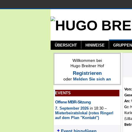
ÜBERSICHT
HINWEISE
GRUPPEN
Willkommen bei
Hugo Breitner Hof
Registrieren
oder
Melden Sie sich an
Von
EVENTS
Ges
An:
Offene MBR-Sitzung
Cc:
N
7. September 2026
in 18:30 –
Kuri
Mieterbeiratslokal (rotes Ringerl
auf dem Plan "Kontakt")
(UBa
Betr
Event hinzufügen