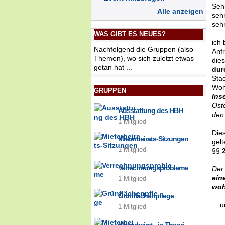
Seh
Alle anzeigen
sehr
seh
WAS GIBT ES NEUES?
ich
Nachfolgend die Gruppen (also
Anf
Themen), wo sich zuletzt etwas
dies
getan hat ...
dur
Sta
Woh
GRUPPEN
Ins
Öst
Ausstattung des HBH
den
1 Mitglied
Dies
Mieterbeirats-Sitzungen
gel
1 Mitglied
§§
2
Verrechnungsprobleme
Der
ein
1 Mitglied
woh
Grünflächenpflege
... 
1 Mitglied