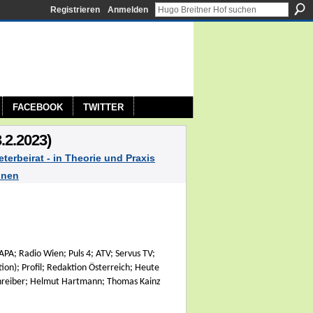
Registrieren
Anmelden
FACEBOOK
TWITTER
.2.2023)
eterbeirat - in Theorie und Praxis
onen
A; Radio Wien; Puls 4; ATV; Servus TV;
ion); Profil; Redaktion Österreich; Heute
chreiber; Helmut Hartmann; Thomas Kainz