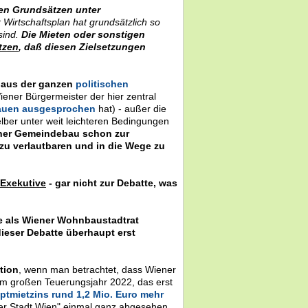
hen Grundsätzen unter
r Wirtschaftsplan hat grundsätzlich so
sind.
Die Mieten oder sonstigen
tzen
, daß diesen Zielsetzungen
 aus der ganzen
politischen
iener Bürgermeister der hier zentral
rauen ausgesprochen
hat) - außer die
elber unter weit leichteren Bedingungen
iener Gemeindebau schon zur
zu verlautbaren und in die Wege zu
 Exekutive
- gar nicht zur Debatte, was
te als Wiener Wohnbaustadtrat
dieser Debatte überhaupt erst
tion
, wenn man betrachtet, dass Wiener
 großen Teuerungsjahr 2022, das erst
ptmietzins rund 1,2 Mio. Euro mehr
der Stadt Wien" einmal ganz abgesehen,