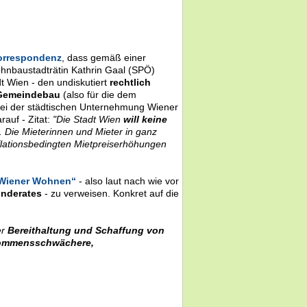
orrespondenz
, dass gemäß einer
hnbaustadträtin Kathrin Gaal (SPÖ)
t Wien - den undiskutiert
rechtlich
 Gemeindebau
(also für die dem
bei der städtischen Unternehmung Wiener
auf - Zitat:
"Die Stadt Wien
will keine
 Die Mieterinnen und Mieter in ganz
nflationsbedingten Mietpreiserhöhungen
- Wiener Wohnen“
- also laut nach wie vor
nderates
- zu verweisen. Konkret auf die
er
Bereithaltung und Schaffung von
kommensschwächere,