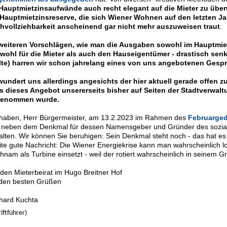
Hauptmietzinsaufwände auch recht elegant auf die Mieter zu übe
Hauptmietzinsreserve, die sich Wiener Wohnen auf den letzten 
hvollziehbarkeit anscheinend gar nicht mehr auszuweisen traut
.
weiteren Vorschlägen, wie man die Ausgaben sowohl im Hauptmiet
owohl für die Mieter als auch den Hauseigentümer - drastisch se
lte)
harren wir schon jahrelang eines von uns angebotenen Gesp
wundert uns allerdings angesichts der hier aktuell gerade offen zu
s dieses Angebot unsererseits bisher auf Seiten der Stadtverwa
enommen wurde.
 haben, Herr Bürgermeister, am 13.2.2023 im Rahmen des
Februarged
neben dem Denkmal für dessen Namensgeber und Gründer des sozia
lten. Wir können Sie beruhigen: Sein Denkmal steht noch - das hat es 
ite gute Nachricht: Die Wiener Energiekrise kann man wahrscheinlich 
hnam als Turbine einsetzt - weil der rotiert wahrscheinlich in seinem G
 den Mieterbeirat im Hugo Breitner Hof
 den besten Grüßen
hard Kuchta
riftführer)