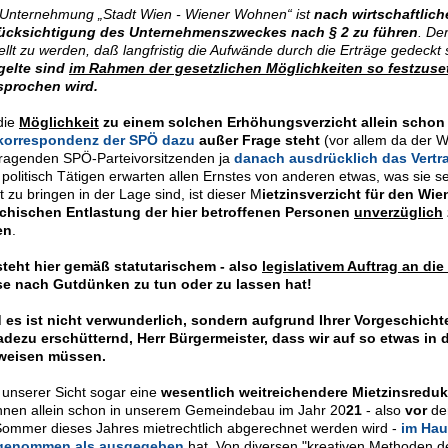
 Unternehmung „Stadt Wien - Wiener Wohnen“ ist
nach wirtschaftlic
ücksichtigung des Unternehmenszweckes nach § 2 zu führen
. De
ellt zu werden, daß langfristig die Aufwände durch die Erträge gedeckt 
gelte sind
im Rahmen der gesetzlichen Möglichkeiten so festzuse
sprochen wird.
die
Möglichkeit
zu einem solchen Erhöhungsverzicht allein schon
korrespondenz der SPÖ dazu
außer Frage steht
(vor allem da der W
tragenden SPÖ-Parteivorsitzenden ja
danach ausdrücklich das Vert
 politisch Tätigen erwarten allen Ernstes von anderen etwas, was sie s
t zu bringen in der Lage sind, ist dieser M
ietzinsverzicht für den W
chischen Entlastung der hier betroffenen Personen
unverzüglich
en
.
steht hier gemäß statutarischem - also
legislativem Auftrag an die
se nach Gutdünken zu tun oder zu lassen hat!
 es ist nicht verwunderlich, sondern aufgrund Ihrer Vorgeschich
adezu erschütternd, Herr Bürgermeister, dass wir auf so etwas in 
weisen müssen.
 unserer Sicht sogar eine
wesentlich weitreichendere Mietzinsreduk
nen allein schon in unserem Gemeindebau im Jahr 20
21
- also
vor
dem
Sommer dieses Jahres mietrechtlich abgerechnet werden wird -
im Hau
genommen als ausgegeben
hat. Von diversen "kreativen Methoden 