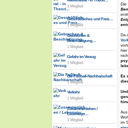
Mieterbeirat - in Theori…
Die
1 Mitglied
Ber
erst
Geschäftliches und Freiz…
Ent
ent
1 Mitglied
Da 
Gebrechen &
Vor
Beschädigung…
vor
1 Mitglied
hier
nich
Gefahr im Verzug
psy
1 Mitglied
leit
Es 
Die Fußball-Nachbarschaft
die
1 Mitglied
Und
Verkehr
ger
1 Mitglied
hin
Zusammenleben /
Aus
Lebensqu…
Woh
1 Mitglied
im 
ein