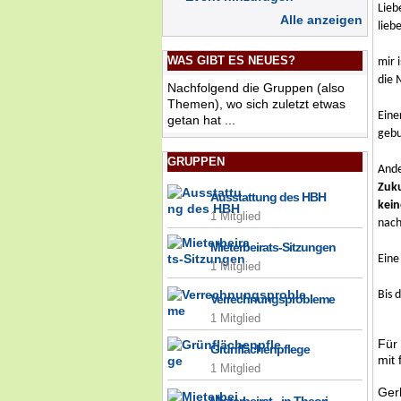
Lieb
Alle anzeigen
lieb
WAS GIBT ES NEUES?
mir 
die 
Nachfolgend die Gruppen (also
Themen), wo sich zuletzt etwas
Eine
getan hat ...
gebu
GRUPPEN
Ande
Zuku
Ausstattung des HBH
kein
1 Mitglied
nach
Mieterbeirats-Sitzungen
Eine
1 Mitglied
Bis 
Verrechnungsprobleme
1 Mitglied
Für
Grünflächenpflege
mit
1 Mitglied
Ger