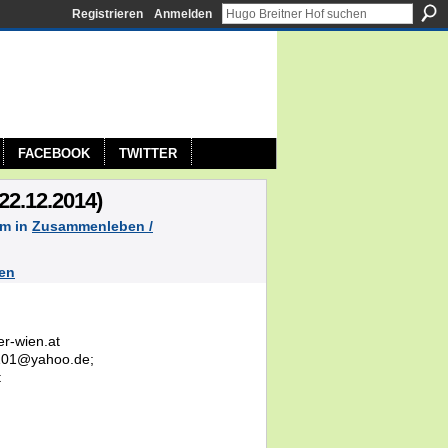
Registrieren
Anmelden
FACEBOOK
TWITTER
22.12.2014)
am in
Zusammenleben /
en
r-wien.at
3101@yahoo.de;
t