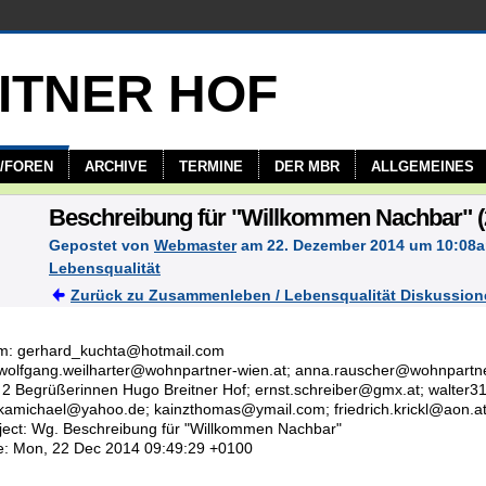
/FOREN
ARCHIVE
TERMINE
DER MBR
ALLGEMEINES
Beschreibung für "Willkommen Nachbar" (
Gepostet von
Webmaster
am 22. Dezember 2014 um 10:08
Lebensqualität
Zurück zu Zusammenleben / Lebensqualität Diskussion
m: gerhard_kuchta@hotmail.com
 wolfgang.weilharter@wohnpartner-wien.at; anna.rauscher@wohnpartne
 2 Begrüßerinnen Hugo Breitner Hof; ernst.schreiber@gmx.at; walter
kamichael@yahoo.de; kainzthomas@ymail.com; friedrich.krickl@aon.a
ject: Wg. Beschreibung für "Willkommen Nachbar"
e: Mon, 22 Dec 2014 09:49:29 +0100