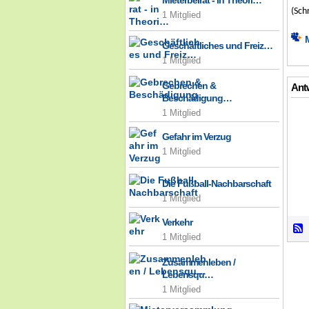
Mieterbeirat - in Theori…
(Sch
1 Mitglied
Geschäftliches und Freiz…
1 Mitglied
Gebrechen &
Antw
Beschädigung…
1 Mitglied
Gefahr im Verzug
1 Mitglied
Die Fußball-Nachbarschaft
1 Mitglied
Verkehr
1 Mitglied
Zusammenleben /
Lebensqu…
1 Mitglied