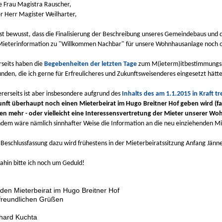
e Frau Magistra Rauscher,
er Herr Magister Weilharter,
ist bewusst, dass die Finalisierung der Beschreibung unseres Gemeindebaus und 
Mieterinformation zu "Willkommen Nachbar" für unsere Wohnhausanlage noch of
rseits haben die
Begebenheiten der letzten Tage
zum M(ieterm)itbestimmungsst
nden, die ich gerne für Erfreulicheres und Zukunftsweisenderes eingesetzt hätt
rerseits ist aber insbesondere aufgrund des
Inhalts des am 1.1.2015 in Kraft t
nft überhaupt noch einen Mieterbeirat im Hugo Breitner Hof geben wird (fa
en mehr - oder vielleicht eine Interessensvertretung der Mieter unserer W
dem wäre nämlich sinnhafter Weise die Information an die neu einziehenden Mi
 Beschlussfassung dazu wird frühestens in der Mieterbeiratssitzung Anfang Jänn
dahin bitte ich noch um Geduld!
 den Mieterbeirat im Hugo Breitner Hof
 freundlichen Grüßen
hard Kuchta