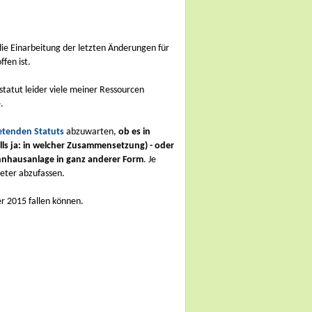
die Einarbeitung der letzten Änderungen für
fen ist.
atut leider viele meiner Ressourcen
e.
retenden Statuts
abzuwarten,
ob es in
lls ja: in welcher Zusammensetzung) - oder
ohnhausanlage in ganz anderer Form
. Je
eter abzufassen.
er 2015 fallen können.