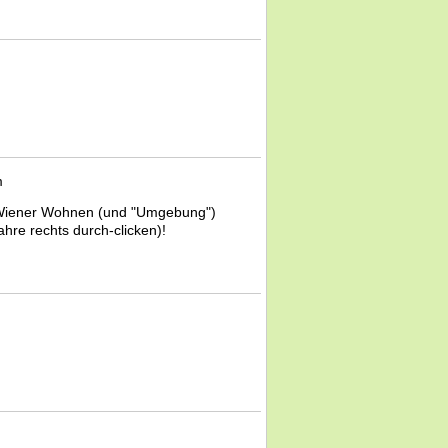
m
t Wiener Wohnen (und "Umgebung")
hre rechts durch-clicken)!