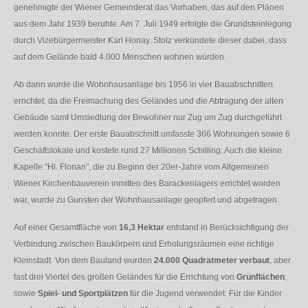
genehmigte der Wiener Gemeinderat das Vorhaben, das auf den Plänen
aus dem Jahr 1939 beruhte. Am 7. Juli 1949 erfolgte die Grundsteinlegung
durch Vizebürgermeister Karl Honay. Stolz verkündete dieser dabei, dass
auf dem Gelände bald 4.000 Menschen wohnen würden.
Ab dann wurde die Wohnhausanlage bis 1956 in vier Bauabschnitten
errichtet, da die Freimachung des Geländes und die Abtragung der alten
Gebäude samt Umsiedlung der Bewohner nur Zug um Zug durchgeführt
werden konnte. Der erste Bauabschnitt umfasste 366 Wohnungen sowie 6
Geschäftslokale und kostete rund 27 Millionen Schilling. Auch die kleine
Kapelle "Hl. Florian", die zu Beginn der 20er-Jahre vom Allgemeinen
Wiener Kirchenbauverein inmitten des Barackenlagers errichtet worden
war, wurde zu Gunsten der Wohnhausanlage geopfert und abgetragen.
Auf einer Gesamtfläche von
16,3 Hektar
entstand in Berücksichtigung der
Verbindung zwischen Baukörpern und Erholungsräumen eine richtige
Kleinstadt. Von dem Bauland wurden
24.000 Quadratmeter verbaut
, aber
fast drei Viertel des großen Geländes für die Errichtung von
Grünflächen
,
sowie
Spiel- und Sportplätzen
für die Jugend verwendet. Für die Kinder