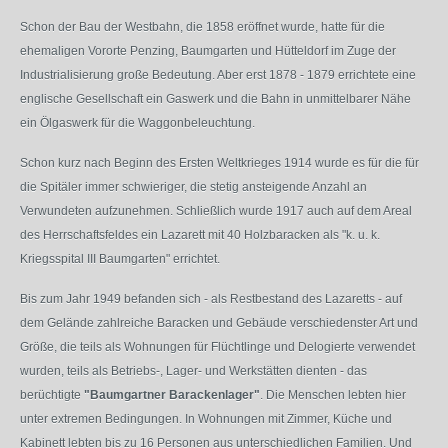
Schon der Bau der Westbahn, die 1858 eröffnet wurde, hatte für die
ehemaligen Vororte Penzing, Baumgarten und Hütteldorf im Zuge der
Industrialisierung große Bedeutung. Aber erst 1878 - 1879 errichtete eine
englische Gesellschaft ein Gaswerk und die Bahn in unmittelbarer Nähe
ein Ölgaswerk für die Waggonbeleuchtung.
Schon kurz nach Beginn des Ersten Weltkrieges 1914 wurde es für die für
die Spitäler immer schwieriger, die stetig ansteigende Anzahl an
Verwundeten aufzunehmen. Schließlich wurde 1917 auch auf dem Areal
des Herrschaftsfeldes ein Lazarett mit 40 Holzbaracken als "k. u. k.
Kriegsspital III Baumgarten" errichtet.
Bis zum Jahr 1949 befanden sich - als Restbestand des Lazaretts - auf
dem Gelände zahlreiche Baracken und Gebäude verschiedenster Art und
Größe, die teils als Wohnungen für Flüchtlinge und Delogierte verwendet
wurden, teils als Betriebs-, Lager- und Werkstätten dienten - das
berüchtigte
"Baumgartner Barackenlager"
. Die Menschen lebten hier
unter extremen Bedingungen. In Wohnungen mit Zimmer, Küche und
Kabinett lebten bis zu 16 Personen aus unterschiedlichen Familien. Und