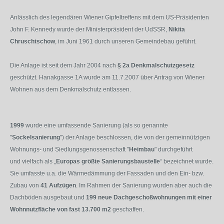
Anlässlich des legendären Wiener Gipfeltreffens mit dem US-Präsidenten
John F. Kennedy wurde der Ministerpräsident der UdSSR,
Nikita
Chruschtschow
, im Juni 1961 durch unseren Gemeindebau geführt.
Die Anlage ist seit dem Jahr 2004 nach
§ 2a Denkmalschutzgesetz
geschützt. Hanakgasse 1A wurde am 11.7.2007 über Antrag von Wiener
Wohnen aus dem Denkmalschutz entlassen.
1999
wurde eine umfassende Sanierung (als so genannte
"
Sockelsanierung
") der Anlage beschlossen, die von der gemeinnützigen
Wohnungs- und Siedlungsgenossenschaft "
Heimbau
" durchgeführt
und vielfach als „
Europas größte Sanierungsbaustelle
“ bezeichnet wurde.
Sie umfasste u.a. die Wärmedämmung der Fassaden und den Ein- bzw.
Zubau von
41 Aufzügen
. Im Rahmen der Sanierung wurden aber auch die
Dachböden ausgebaut und
199 neue Dachgeschoßwohnungen mit einer
Wohnnutzfläche von fast 13.700 m2
geschaffen.