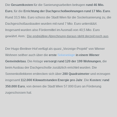
Die
Gesamtkosten
für die Sanierungsarbeiten betrugen
rund 46 Mio.
Euro
, für die
Errichtung der Dachgeschoßwohnungen rund 17 Mio. Euro
.
Rund 33,5 Mio. Euro schoss die Stadt Wien für die Sockelsanierung zu, die
Dachgeschoßausbauten wurden mit rund 7 Mio. Euro unterstützt.
Insgesamt wurden also Fördermittel im Ausmaß von 40,5 Mio. Euro
gewährt. Anm.:
Die endgültige Abrechnung daraus steht derzeit noch aus
.
Der Hugo-Breitner-Hof verfügt als quasi „Vorzeige-Projekt“ von Wiener
Wohnen seither auch über die
erste
Solaranlage
in einem Wiener
Gemeindebau
. Die Anlage
versorgt rund 120 der 199 Wohnungen
, die
beim Ausbau der Dachgeschoße zusätzlich errichtet wurden. Die
Sonnenkollektoren erstrecken sich über
280 Quadratmeter
und erzeugen
insgesamt
112.000 Kilowattstunden Energie pro Jahr
. Die
Kosten: rund
350.000 Euro
, von denen die Stadt Wien 57.000 Euro an Förderung
zugeschossen hat.