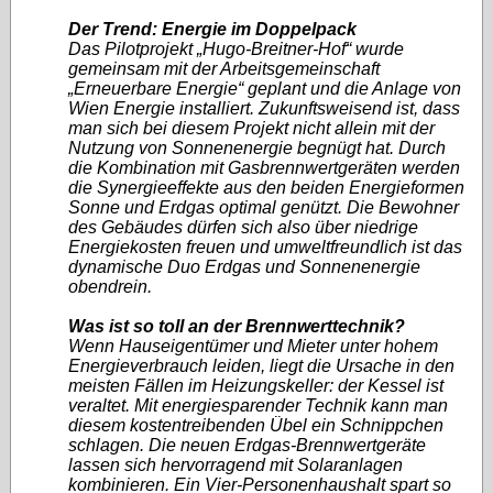
Der Trend: Energie im Doppelpack
Das Pilotprojekt „Hugo-Breitner-Hof“ wurde
gemeinsam mit der Arbeitsgemeinschaft
„Erneuerbare Energie“ geplant und die Anlage von
Wien Energie installiert. Zukunftsweisend ist, dass
man sich bei diesem Projekt nicht allein mit der
Nutzung von Sonnenenergie begnügt hat. Durch
die Kombination mit Gasbrennwertgeräten werden
die Synergieeffekte aus den beiden Energieformen
Sonne und Erdgas optimal genützt. Die Bewohner
des Gebäudes dürfen sich also über niedrige
Energiekosten freuen und umweltfreundlich ist das
dynamische Duo Erdgas und Sonnenenergie
obendrein.
Was ist so toll an der Brennwerttechnik?
Wenn Hauseigentümer und Mieter unter hohem
Energieverbrauch leiden, liegt die Ursache in den
meisten Fällen im Heizungskeller: der Kessel ist
veraltet. Mit energiesparender Technik kann man
diesem kostentreibenden Übel ein Schnippchen
schlagen. Die neuen Erdgas-Brennwertgeräte
lassen sich hervorragend mit Solaranlagen
kombinieren. Ein Vier-Personenhaushalt spart so