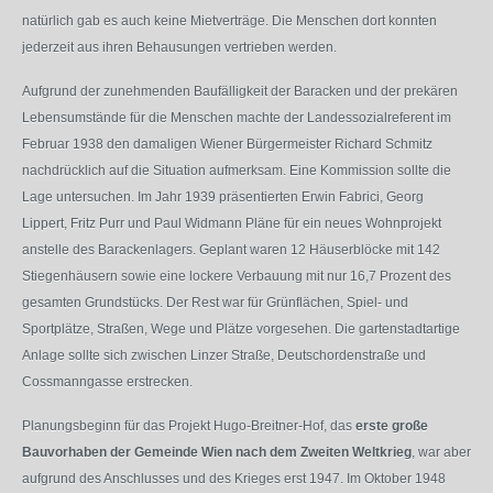
natürlich gab es auch keine Mietverträge. Die Menschen dort konnten
jederzeit aus ihren Behausungen vertrieben werden.
Aufgrund der zunehmenden Baufälligkeit der Baracken und der prekären
Lebensumstände für die Menschen machte der Landessozialreferent im
Februar 1938 den damaligen Wiener Bürgermeister Richard Schmitz
nachdrücklich auf die Situation aufmerksam. Eine Kommission sollte die
Lage untersuchen. Im Jahr 1939 präsentierten Erwin Fabrici, Georg
Lippert, Fritz Purr und Paul Widmann Pläne für ein neues Wohnprojekt
anstelle des Barackenlagers. Geplant waren 12 Häuserblöcke mit 142
Stiegenhäusern sowie eine lockere Verbauung mit nur 16,7 Prozent des
gesamten Grundstücks. Der Rest war für Grünflächen, Spiel- und
Sportplätze, Straßen, Wege und Plätze vorgesehen. Die gartenstadtartige
Anlage sollte sich zwischen Linzer Straße, Deutschordenstraße und
Cossmanngasse erstrecken.
Planungsbeginn für das Projekt Hugo-Breitner-Hof, das
erste große
Bauvorhaben der Gemeinde Wien nach dem Zweiten Weltkrieg
, war aber
aufgrund des Anschlusses und des Krieges erst 1947. Im Oktober 1948