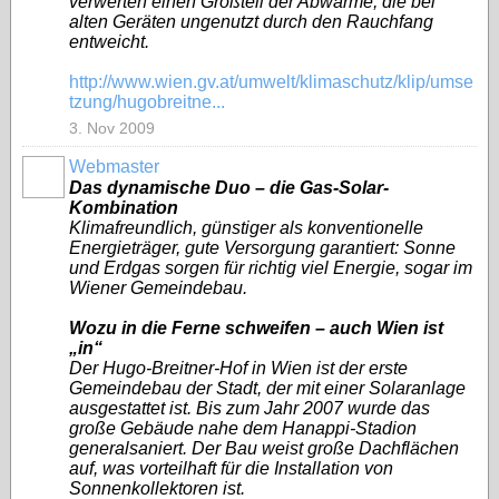
verwerten einen Großteil der Abwärme, die bei
alten Geräten ungenutzt durch den Rauchfang
entweicht.
http://www.wien.gv.at/umwelt/klimaschutz/klip/umse
tzung/hugobreitne...
3. Nov 2009
Webmaster
Das dynamische Duo – die Gas-Solar-
Kombination
Klimafreundlich, günstiger als konventionelle
Energieträger, gute Versorgung garantiert: Sonne
und Erdgas sorgen für richtig viel Energie, sogar im
Wiener Gemeindebau.
Wozu in die Ferne schweifen – auch Wien ist
„in“
Der Hugo-Breitner-Hof in Wien ist der erste
Gemeindebau der Stadt, der mit einer Solaranlage
ausgestattet ist. Bis zum Jahr 2007 wurde das
große Gebäude nahe dem Hanappi-Stadion
generalsaniert. Der Bau weist große Dachflächen
auf, was vorteilhaft für die Installation von
Sonnenkollektoren ist.