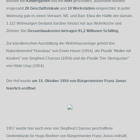
wurden ein
Kindergarten
und ein
Hort
geschaffen, außerdem wurden
insgesamt
28 Geschäftslokale
und
10 Werkstätten
eingerichtet. In jeder
Wohnung gab es einen Vorraum, WC und Bad. Etwa die Hälfte der damals
1.112 Wohnungen bestand darüber hinaus nur aus Wohnküche und
Zimmer. Die
Gesamtbaukosten betrugen 91,2 Millionen Schilling
.
Zur künstlerischen Ausstattung der Wohnhausanlage gehört das
Natursteinrelief "Hausbau" von Erwin Hauer (1954), die Plastik "Mutter mit
Kindern" von Siegfried Charoux (1959) und die Plastik "Die Sterngucker"
von Hilde Uray (1954).
Der Hof wurde
am 15. Oktober 1954 von Bürgermeister Franz Jonas
feierlich eröffnet
.
1957 wurde hier auch eine von Siegfried Charoux geschaffene
Gedenkbüste für Hugo Breitner von Bürgermeister Franz Jonas enthüllt.