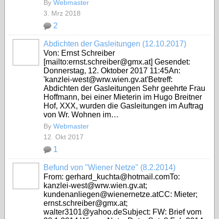
By
Webmaster
3. Mrz 2018
2
Abdichten der Gasleitungen (12.10.2017)
Von: Ernst Schreiber
[mailto:ernst.schreiber@gmx.at] Gesendet:
Donnerstag, 12. Oktober 2017 11:45An:
'kanzlei-west@wrw.wien.gv.at'Betreff:
Abdichten der Gasleitungen Sehr geehrte Frau
Hoffmann, bei einer Mieterin im Hugo Breitner
Hof, XXX, wurden die Gasleitungen im Auftrag
von Wr. Wohnen im…
By
Webmaster
12. Okt 2017
1
Befund von "Wiener Netze" (8.2.2014)
From: gerhard_kuchta@hotmail.comTo:
kanzlei-west@wrw.wien.gv.at;
kundenanliegen@wienernetze.atCC: Mieter;
ernst.schreiber@gmx.at;
walter3101@yahoo.deSubject: FW: Brief vom