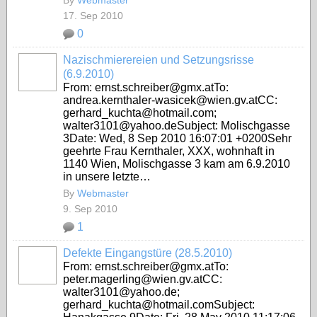
By
Webmaster
17. Sep 2010
0
Nazischmierereien und Setzungsrisse
(6.9.2010)
From: ernst.schreiber@gmx.atTo:
andrea.kernthaler-wasicek@wien.gv.atCC:
gerhard_kuchta@hotmail.com;
walter3101@yahoo.deSubject: Molischgasse
3Date: Wed, 8 Sep 2010 16:07:01 +0200Sehr
geehrte Frau Kernthaler, XXX, wohnhaft in
1140 Wien, Molischgasse 3 kam am 6.9.2010
in unsere letzte…
By
Webmaster
9. Sep 2010
1
Defekte Eingangstüre (28.5.2010)
From: ernst.schreiber@gmx.atTo:
peter.magerling@wien.gv.atCC:
walter3101@yahoo.de;
gerhard_kuchta@hotmail.comSubject: