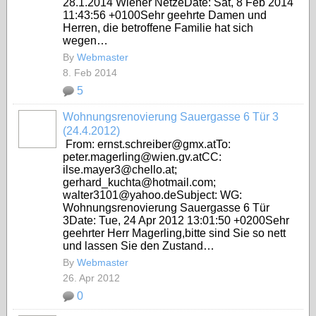
28.1.2014 Wiener NetzeDate: Sat, 8 Feb 2014
11:43:56 +0100Sehr geehrte Damen und
Herren, die betroffene Familie hat sich
wegen…
By
Webmaster
8. Feb 2014
5
Wohnungsrenovierung Sauergasse 6 Tür 3
(24.4.2012)
From: ernst.schreiber@gmx.atTo:
peter.magerling@wien.gv.atCC:
ilse.mayer3@chello.at;
gerhard_kuchta@hotmail.com;
walter3101@yahoo.deSubject: WG:
Wohnungsrenovierung Sauergasse 6 Tür
3Date: Tue, 24 Apr 2012 13:01:50 +0200Sehr
geehrter Herr Magerling,bitte sind Sie so nett
und lassen Sie den Zustand…
By
Webmaster
26. Apr 2012
0