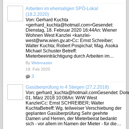
Arbeiten im ehemaligen SPÖ-Lokal
(18.2.2020)
Von: Gerhard Kuchta
<gerhard_kuchta@hotmail.com>Gesendet:
Dienstag, 18. Februar 2020 16:44An: Wiener
Wohnen West Kanzlei <kanzlei-
west@wrw.wien.gv.at>Cc: Ernst Schreiber;
Walter Kuchta; Robert Pospichal; Mag. Asoka
Michael Schuster Betreff:
Mieterbeeinträchtigung durch Arbeiten im…
By
Webmaster
18. Feb 2020
3
Gasüberprüfung in 4 Stiegen (27.2.2018)
Von: gerhard_kuchta@hotmail.comGesendet: Donn
01. März 2018 10:08An: WrW West
KanzleiCc: Ernst SCHREIBER; Walter
KuchtaBetreff: Wg. teilweiser Verschiebung der
geplanten Gasüberprüfung Sehr geehrte
Damen und Herren, der Mieterbeirat bedankt
sich - vor allem im Namen der Mieter - für die…