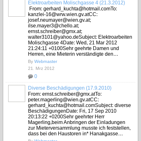
Elektroarbeiten Molischgasse 4 (21.3.2012)
From: gerhard_kuchta@hotmail.comTo:
kanzlei-16@wrw.wien.gv.atCC:
josef.neumayer@wien.gv.at;
ilse.mayer3@chello.at;
ernst.schreiber@gmx.at;
walter3101@yahoo.deSubject: Elektroarbeiten
Molischgasse 4Date: Wed, 21 Mar 2012
21:24:11 +0100Sehr geehrte Damen und
Herren, eine Mieterin verständigte den…
By
Webmaster
21. Mrz 2012
0
Diverse Beschädigungen (17.9.2010)
From: ernst.schreiber@gmx.atTo:
peter.magerling@wien.gv.atCC:
gerhard_kuchta@hotmail.comSubject: diverse
BeschädigungenDate: Fri, 17 Sep 2010
20:13:22 +0200Sehr geehrter Herr
Magerling,beim Anbringen der Einladungen
zur Mieterversammlung musste ich feststellen,
dass bei den Haustoren in* Hanakgasse…