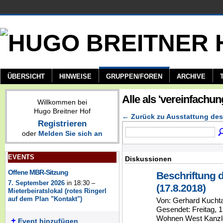
ÜBERSICHT
HINWEISE
GRUPPEN/FOREN
ARCHIVE
Alle als 'vereinfachu
Willkommen bei
Hugo Breitner Hof
← Zurück zu Ausstattung de
Registrieren
oder
Melden Sie sich an
EVENTS
Diskussionen
Offene MBR-Sitzung
Beschriftung 
7. September 2026
in 18:30 –
(17.8.2018)
Mieterbeiratslokal (rotes Ringerl
auf dem Plan "Kontakt")
Von: Gerhard Kucht
Gesendet: Freitag, 
Wohnen West Kanzle
Event hinzufügen