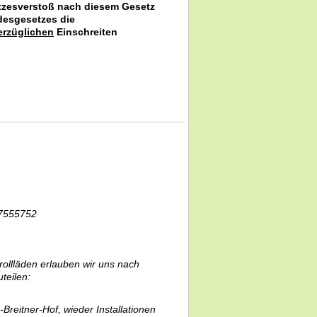
etzesverstoß nach diesem Gesetz
desgesetzes die
erzüglichen
Einschreiten
17555752
llläden erlauben wir uns nach
teilen:
reitner-Hof, wieder Installationen