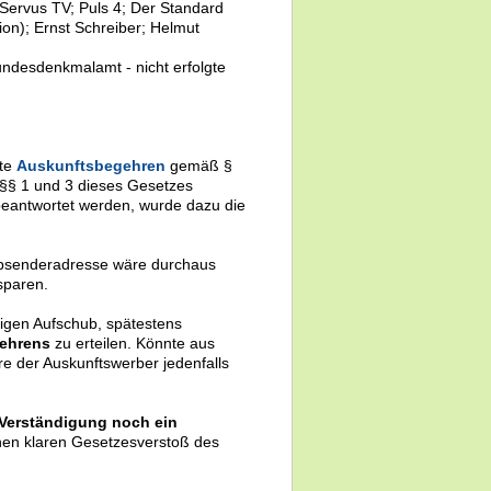
Servus TV; Puls 4; Der Standard
on); Ernst Schreiber; Helmut
undesdenkmalamt - nicht erfolgte
te
Auskunftsbegehren
gemäß §
§§ 1 und 3 dieses Gesetzes
 beantwortet werden, wurde dazu die
e Absenderadresse wäre durchaus
sparen.
tigen Aufschub, spätestens
gehrens
zu erteilen. Könnte aus
e der Auskunftswerber jedenfalls
 Verständigung noch ein
nen klaren Gesetzesverstoß des