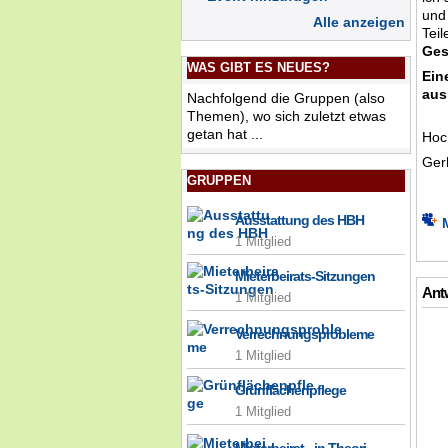
und
Alle anzeigen
Teil
Ges
WAS GIBT ES NEUES?
Ein
aus
Nachfolgend die Gruppen (also
Themen), wo sich zuletzt etwas
getan hat ...
Hoc
Ger
GRUPPEN
Ausstattung des HBH
1 Mitglied
Mieterbeirats-Sitzungen
Antw
1 Mitglied
Verrechnungsprobleme
1 Mitglied
Grünflächenpflege
1 Mitglied