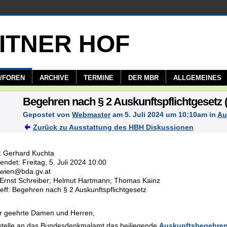
/FOREN
ARCHIVE
TERMINE
DER MBR
ALLGEMEINES
Begehren nach § 2 Auskunftspflichtgesetz (
Gepostet von
Webmaster
am 5. Juli 2024 um 10:10am in
Au
Zurück zu Ausstattung des HBH Diskussionen
: Gerhard Kuchta
ndet: Freitag, 5. Juli 2024 10:00
 wien@bda.gv.at
 Ernst Schreiber; Helmut Hartmann; Thomas Kainz
eff: Begehren nach § 2 Auskunftspflichtgesetz
r geehrte Damen und Herren,
 stelle an das Bundesdenkmalamt das beiliegende
Auskunftsbegehre