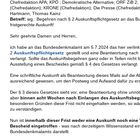
Chefredaktion APA; KPÖ ; Demokratische Alternative; ORF ZiB 2; 
(Chefredaktion); KRONE (Chefredaktion); Die Presse (Chefredakti
Hartmann; Thomas Kainz
Betreff:
wg.: Begehren nach § 2 Auskunftspflichtgesetz an das B
fristgerechte Auskunft!
Sehr geehrte Damen und Herren,
ich habe an das Bundesdenkmalamt am 5.7.2024 das hier verlink
2
Auskunftspflichtgesetz
gestellt und eine Beantwortung nach 
verlangt. Sollte das Auskunftsbegehren ganz oder in Teilen nicht
Ausstellung eines Bescheides gemäß § 4 des Gesetzes verlangt.
Eine schriftliche Auskunft als Beantwortung dieses Mails auf di
ausreichend gewesen, um den Postweg und Aufwand dafür zu er
Der § 3 dieses Gesetzes sieht vor, eine Beantwortung ohne unnö
aber
binnen acht Wochen nach Einlangen des Auskunftsbe
besonderen Gründen diese Frist nicht eingehalten werden, so wär
zu verständigen.
Nun ist
innerhalb dieser Frist weder eine Auskunft noch eine
Bescheid eingetroffen
- was nach derzeitigem Wissensstand ei
Bundesdenkmalamts darstellt.