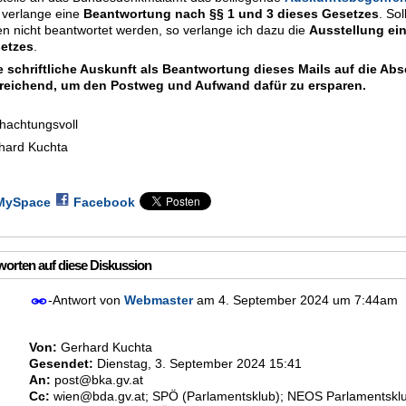
 verlange eine
Beantwortung nach §§ 1 und 3 dieses Gesetzes
. So
en nicht beantwortet werden, so verlange ich dazu die
Ausstellung ei
etzes
.
e schriftliche Auskunft als Beantwortung dieses Mails auf die Ab
reichend, um den Postweg und Aufwand dafür zu ersparen.
hachtungsvoll
hard Kuchta
MySpace
Facebook
orten auf diese Diskussion
-Antwort von
Webmaster
am
4. September 2024 um 7:44am
Von:
Gerhard Kuchta
Gesendet:
Dienstag, 3. September 2024 15:41
An:
post@bka.gv.at
Cc:
wien@bda.gv.at; SPÖ (Parlamentsklub); NEOS Parlamentsklu