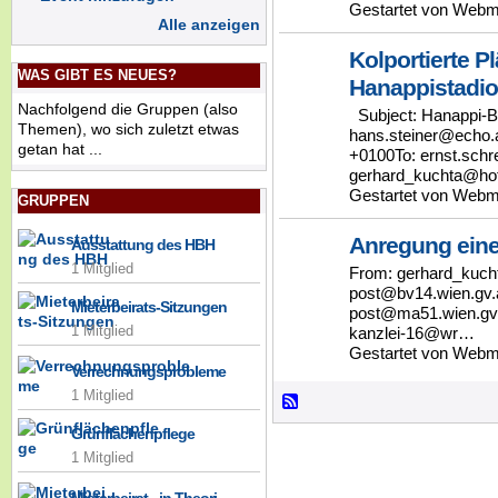
Gestartet von Webm
Alle anzeigen
Kolportierte 
WAS GIBT ES NEUES?
Hanappistadio
Nachfolgend die Gruppen (also
Subject: Hanappi-
Themen), wo sich zuletzt etwas
hans.steiner@echo.a
getan hat ...
+0100To: ernst.sch
gerhard_kuchta@h
Gestartet von Webm
GRUPPEN
Anregung eines
Ausstattung des HBH
1 Mitglied
From: gerhard_kuch
post@bv14.wien.gv
Mieterbeirats-Sitzungen
post@ma51.wien.gv.
1 Mitglied
kanzlei-16@wr…
Gestartet von Webm
Verrechnungsprobleme
1 Mitglied
Grünflächenpflege
1 Mitglied