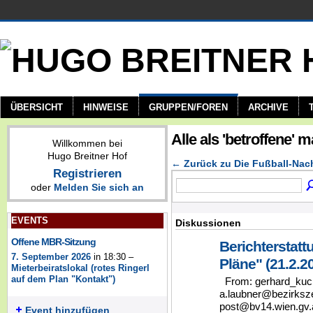
ÜBERSICHT
HINWEISE
GRUPPEN/FOREN
ARCHIVE
Alle als 'betroffene'
Willkommen bei
Hugo Breitner Hof
← Zurück zu Die Fußball-Nac
Registrieren
oder
Melden Sie sich an
EVENTS
Diskussionen
Offene MBR-Sitzung
Berichterstatt
7. September 2026
in 18:30 –
Pläne" (21.2.2
Mieterbeiratslokal (rotes Ringerl
auf dem Plan "Kontakt")
From: gerhard_kuc
a.laubner@bezirksz
post@bv14.wien.gv.a
Event hinzufügen