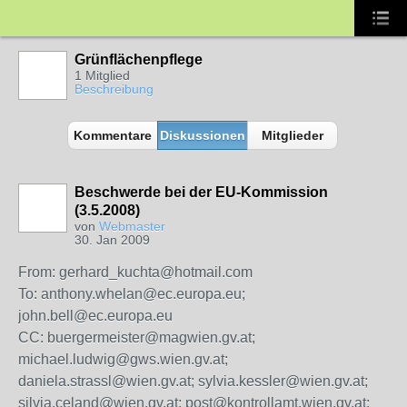
Grünflächenpflege
1 Mitglied
Beschreibung
Kommentare
Diskussionen
Mitglieder
Beschwerde bei der EU-Kommission
(3.5.2008)
von
Webmaster
30. Jan 2009
From: gerhard_kuchta@hotmail.com
To: anthony.whelan@ec.europa.eu;
john.bell@ec.europa.eu
CC: buergermeister@magwien.gv.at;
michael.ludwig@gws.wien.gv.at;
daniela.strassl@wien.gv.at; sylvia.kessler@wien.gv.at;
silvia.celand@wien.gv.at; post@kontrollamt.wien.gv.at;