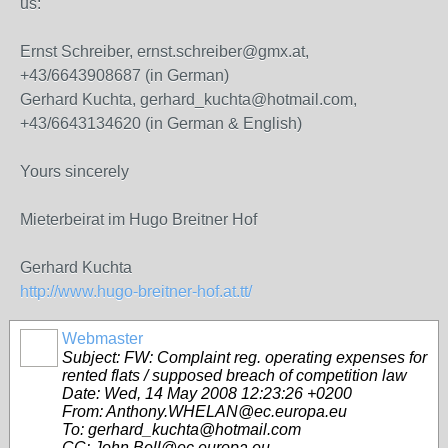
us:
Ernst Schreiber, ernst.schreiber@gmx.at,
+43/6643908687 (in German)
Gerhard Kuchta, gerhard_kuchta@hotmail.com,
+43/6643134620 (in German & English)
Yours sincerely
Mieterbeirat im Hugo Breitner Hof
Gerhard Kuchta
http://www.hugo-breitner-hof.at.tt/
Webmaster
Subject: FW: Complaint reg. operating expenses for
rented flats / supposed breach of competition law
Date: Wed, 14 May 2008 12:23:26 +0200
From: Anthony.WHELAN@ec.europa.eu
To: gerhard_kuchta@hotmail.com
CC: John.Bell@ec.europa.eu