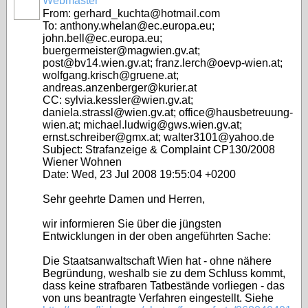
Webmaster
From: gerhard_kuchta@hotmail.com
To: anthony.whelan@ec.europa.eu;
john.bell@ec.europa.eu;
buergermeister@magwien.gv.at;
post@bv14.wien.gv.at; franz.lerch@oevp-wien.at;
wolfgang.krisch@gruene.at;
andreas.anzenberger@kurier.at
CC: sylvia.kessler@wien.gv.at;
daniela.strassl@wien.gv.at; office@hausbetreuung-
wien.at; michael.ludwig@gws.wien.gv.at;
ernst.schreiber@gmx.at; walter3101@yahoo.de
Subject: Strafanzeige & Complaint CP130/2008
Wiener Wohnen
Date: Wed, 23 Jul 2008 19:55:04 +0200
Sehr geehrte Damen und Herren,
wir informieren Sie über die jüngsten
Entwicklungen in der oben angeführten Sache:
Die Staatsanwaltschaft Wien hat - ohne nähere
Begründung, weshalb sie zu dem Schluss kommt,
dass keine strafbaren Tatbestände vorliegen - das
von uns beantragte Verfahren eingestellt. Siehe