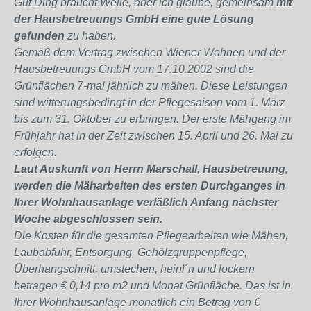
Gut Ding braucht Weile, aber ich glaube, gemeinsam
mit
der Hausbetreuungs GmbH eine gute Lösung
gefunden
zu haben.
Gemäß dem Vertrag zwischen Wiener Wohnen und der
Hausbetreuungs GmbH vom 17.10.2002 sind die
Grünflächen 7-mal jährlich zu mähen. Diese Leistungen
sind witterungsbedingt in der Pflegesaison vom 1. März
bis zum 31. Oktober zu erbringen. Der erste Mähgang im
Frühjahr hat in der Zeit zwischen 15. April und 26. Mai zu
erfolgen.
Laut Auskunft von Herrn Marschall, Hausbetreuung,
werden die Mäharbeiten des ersten Durchganges in
Ihrer Wohnhausanlage verläßlich Anfang nächster
Woche abgeschlossen sein.
Die Kosten für die gesamten Pflegearbeiten wie Mähen,
Laubabfuhr, Entsorgung, Gehölzgruppenpflege,
Überhangschnitt, umstechen, heinl´n und lockern
betragen € 0,14 pro m2 und Monat Grünfläche. Das ist in
Ihrer Wohnhausanlage monatlich ein Betrag von €