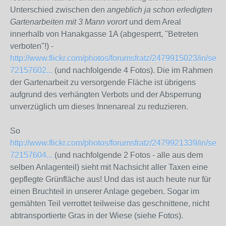
Unterschied zwischen den
angeblich ja schon erledigten
Gartenarbeiten mit 3 Mann vorort
und dem Areal
innerhalb von Hanakgasse 1A (abgesperrt, "Betreten
verboten"!) -
http://www.flickr.com/photos/forumsfratz/2479915023/in/set-
72157602...
(und nachfolgende 4 Fotos). Die im Rahmen
der Gartenarbeit zu versorgende Fläche ist übrigens
aufgrund des verhängten Verbots und der Absperrung
unverzüglich um dieses Innenareal zu reduzieren.
So
http://www.flickr.com/photos/forumsfratz/2479921339/in/set-
72157604...
(und nachfolgende 2 Fotos - alle aus dem
selben Anlagenteil) sieht mit Nachsicht aller Taxen eine
gepflegte Grünfläche aus! Und das ist auch heute nur für
einen Bruchteil in unserer Anlage gegeben. Sogar im
gemähten Teil verrottet teilweise das geschnittene, nicht
abtransportierte Gras in der Wiese (siehe Fotos).