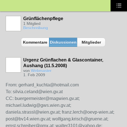
Grünflächenpflege
1 Mitglied
Beschreibung
Kommentare
Diskussionen
Mitglieder
Urgenz Grünflachen & Glascontainer,
Aushang (11.5.2008)
von
Webmaster
1. Feb 2009
From: gerhard_kuchta@hotmail.com
To: silvia.celand@wien.gv.at
CC: buergermeister@magwien.gv.at;
michael.ludwig@gws.wien.gv.at;
daniela.strassl@wien.gv.at; franz.lerch@oevp-wien.at;
post@bv14.wien.gv.at; wolfgang.krisch@gruene.at;
ernst.schreiber@gmx.at; walter3101@yahoo.de;