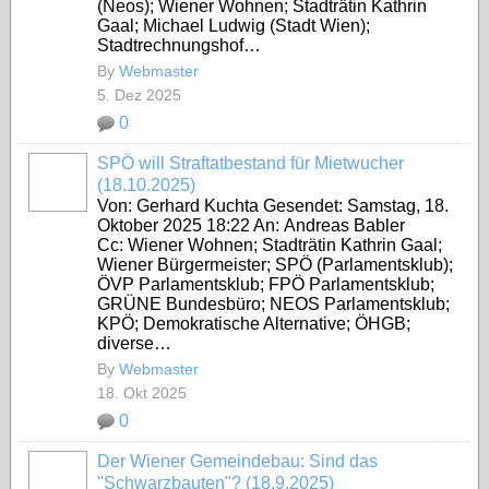
(Neos); Wiener Wohnen; Stadträtin Kathrin
Gaal; Michael Ludwig (Stadt Wien);
Stadtrechnungshof…
By
Webmaster
5. Dez 2025
0
SPÖ will Straftatbestand für Mietwucher
(18.10.2025)
Von: Gerhard Kuchta Gesendet: Samstag, 18.
Oktober 2025 18:22 An: Andreas Babler
Cc: Wiener Wohnen; Stadträtin Kathrin Gaal;
Wiener Bürgermeister; SPÖ (Parlamentsklub);
ÖVP Parlamentsklub; FPÖ Parlamentsklub;
GRÜNE Bundesbüro; NEOS Parlamentsklub;
KPÖ; Demokratische Alternative; ÖHGB;
diverse…
By
Webmaster
18. Okt 2025
0
Der Wiener Gemeindebau: Sind das
"Schwarzbauten"? (18.9.2025)