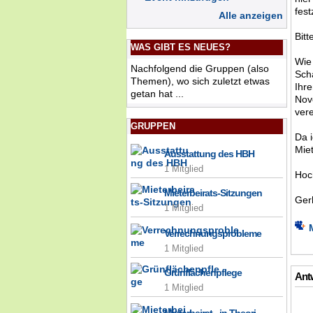
fes
Alle anzeigen
Bitt
WAS GIBT ES NEUES?
Wie
Nachfolgend die Gruppen (also
Sch
Themen), wo sich zuletzt etwas
Ihr
getan hat ...
Nov
vere
GRUPPEN
Da 
Mie
Ausstattung des HBH
1 Mitglied
Hoc
Mieterbeirats-Sitzungen
Ger
1 Mitglied
Verrechnungsprobleme
1 Mitglied
Grünflächenpflege
Antw
1 Mitglied