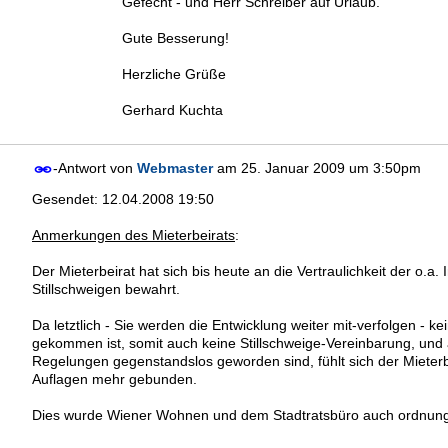
Gefecht - und Herr Schreiber auf Urlaub.
Gute Besserung!
Herzliche Grüße
Gerhard Kuchta
-Antwort von
Webmaster
am
25. Januar 2009 um 3:50pm
Gesendet: 12.04.2008 19:50
Anmerkungen des Mieterbeirats
:
Der Mieterbeirat hat sich bis heute an die Vertraulichkeit der o.a.
Stillschweigen bewahrt.
Da letztlich - Sie werden die Entwicklung weiter mit-verfolgen - 
gekommen ist, somit auch keine Stillschweige-Vereinbarung, und
Regelungen gegenstandslos geworden sind, fühlt sich der Mieterbe
Auflagen mehr gebunden.
Dies wurde Wiener Wohnen und dem Stadtratsbüro auch ordnungsg