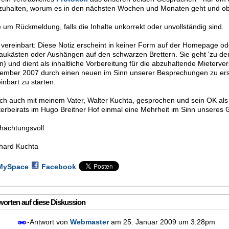
tzuhalten, worum es in den nächsten Wochen und Monaten geht und ob 
e um Rückmeldung, falls die Inhalte unkorrekt oder unvollständig sind.
 vereinbart: Diese Notiz erscheint in keiner Form auf der Homepage od
aukästen oder Aushängen auf den schwarzen Brettern. Sie geht 'zu den
en) und dient als inhaltliche Vorbereitung für die abzuhaltende Miete
ember 2007 durch einen neuen im Sinn unserer Besprechungen zu erse
inbart zu starten.
ich auch mit meinem Vater, Walter Kuchta, gesprochen und sein OK als 
terbeirats im Hugo Breitner Hof einmal eine Mehrheit im Sinn unseres
hachtungsvoll
hard Kuchta
MySpace
Facebook
orten auf diese Diskussion
-Antwort von
Webmaster
am
25. Januar 2009 um 3:28pm