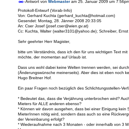
-Antwort von
Webmaster
am
25. Januar 2009 um 7:56p
Von: Gerhard Kuchta (gerhard_kuchta@hotmail.com)
Gesendet: Montag, 28. Jänner 2008 20:33:05
An: Cser Josef (josef.cser@wien.gv.at)
Cc: Kuchta, Walter (walter3101@yahoo.de); Schreiber, Ernst
Sehr geehrter Herr Magister,
bitte um Verständnis, dass ich den für uns wichtigen Text m
möchte, der momentan auf Urlaub ist.
Dass uns wohl dabei keine Welten trennen werden, sei durc
(Änderungswünsche meinerseits). Aber dies ist eben noch ke
Hugo Breitner Hof.
Ein paar Fragen noch bezüglich des Schlichtungsstellen-Ver
* Bedeutet das, dass die Verjährung unterbrochen wird? Auc
Mieters für ALLE anderen ebenso?
* Können wir davon ausgehen, dass bei einer Einigung kein Sc
MieterInnen nötig wird, sondern dass auch so eine Rückver
der Vereinbarung erfolgt?
* Wiederaufnahme nach 3 Monaten - oder innerhalb von 3 Mo