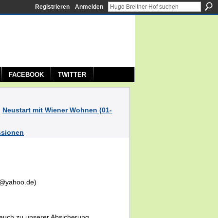
Registrieren
Anmelden
FACEBOOK
TWITTER
n
Neustart mit Wiener Wohnen (01-
ssionen
01@yahoo.de)
auch zu unserer Absicherung