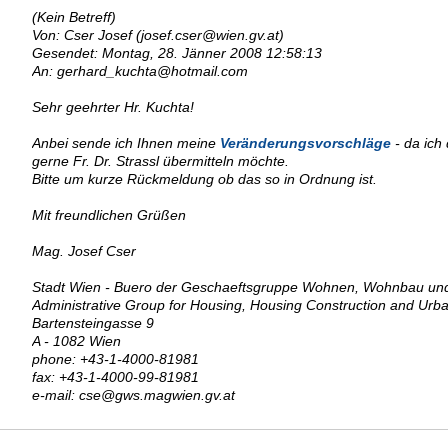
Von: Cser Josef (josef.cser@wien.gv.at)
Gesendet: Montag, 28. Jänner 2008 12:58:13
An: gerhard_kuchta@hotmail.com
Sehr geehrter Hr. Kuchta!
Anbei sende ich Ihnen meine
Veränderungsvorschläge
- da ich
gerne Fr. Dr. Strassl übermitteln möchte.
Bitte um kurze Rückmeldung ob das so in Ordnung ist.
Mit freundlichen Grüßen
Mag. Josef Cser
Stadt Wien - Buero der Geschaeftsgruppe Wohnen, Wohnbau und S
Administrative Group for Housing, Housing Construction and Ur
Bartensteingasse 9
A - 1082 Wien
phone: +43-1-4000-81981
fax: +43-1-4000-99-81981
e-mail: cse@gws.magwien.gv.at