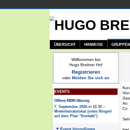
ÜBERSICHT
HINWEISE
GRUPPEN
Willkommen bei
Hugo Breitner Hof
Registrieren
oder
Melden Sie sich an
EVENTS
Von
Ges
Offene MBR-Sitzung
An:
7. September 2026
in 18:30 –
Cc:
Mieterbeiratslokal (rotes Ringerl
auf dem Plan "Kontakt")
Seh
Event hinzufügen
hier