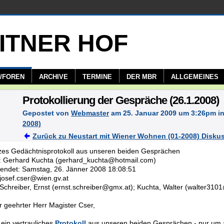
/FOREN
ARCHIVE
TERMINE
DER MBR
ALLGEMEINES
Protokollierung der Gespräche (26.1.2008)
Gepostet von
Webmaster
am 25. Januar 2009 um 3:26pm i
2008)
Zurück zu Neustart mit Wiener Wohnen (01-2008) Disku
: Gerhard Kuchta (gerhard_kuchta@hotmail.com)
endet: Samstag, 26. Jänner 2008 18:08:51
 josef.cser@wien.gv.at
 Schreiber, Ernst (ernst.schreiber@gmx.at); Kuchta, Walter (walter31
r geehrter Herr Magister Cser,
 ein vertrauliches
Protokoll
aus unseren beiden Gesprächen - nur um 