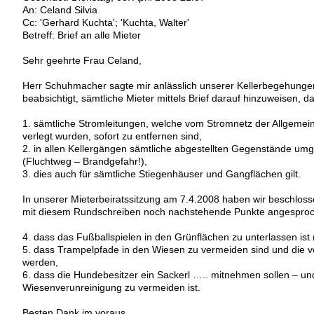
An: Celand Silvia
Cc: 'Gerhard Kuchta'; 'Kuchta, Walter'
Betreff: Brief an alle Mieter
Sehr geehrte Frau Celand,
Herr Schuhmacher sagte mir anlässlich unserer Kellerbegehunge
beabsichtigt, sämtliche Mieter mittels Brief darauf hinzuweisen, d
1. sämtliche Stromleitungen, welche vom Stromnetz der Allgemeinhe
verlegt wurden, sofort zu entfernen sind,
2. in allen Kellergängen sämtliche abgestellten Gegenstände um
(Fluchtweg – Brandgefahr!),
3. dies auch für sämtliche Stiegenhäuser und Gangflächen gilt.
In unserer Mieterbeiratssitzung am 7.4.2008 haben wir beschlos
mit diesem Rundschreiben noch nachstehende Punkte angespro
4. dass das Fußballspielen in den Grünflächen zu unterlassen ist 
5. dass Trampelpfade in den Wiesen zu vermeiden sind und die
werden,
6. dass die Hundebesitzer ein Sackerl ….. mitnehmen sollen – un
Wiesenverunreinigung zu vermeiden ist.
Besten Dank im voraus.