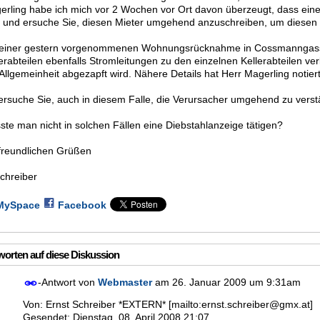
erling habe ich mich vor 2 Wochen vor Ort davon überzeugt, dass ei
d und ersuche Sie, diesen Mieter umgehend anzuschreiben, um diesen Ü
 einer gestern vorgenommenen Wohnungsrücknahme in Cossmanngasse X
erabteilen ebenfalls Stromleitungen zu den einzelnen Kellerabteilen ve
Allgemeinheit abgezapft wird. Nähere Details hat Herr Magerling notiert
 ersuche Sie, auch in diesem Falle, die Verursacher umgehend zu verst
te man nicht in solchen Fällen eine Diebstahlanzeige tätigen?
 freundlichen Grüßen
chreiber
MySpace
Facebook
orten auf diese Diskussion
-Antwort von
Webmaster
am
26. Januar 2009 um 9:31am
Von: Ernst Schreiber *EXTERN* [mailto:ernst.schreiber@gmx.at]
Gesendet: Dienstag, 08. April 2008 21:07