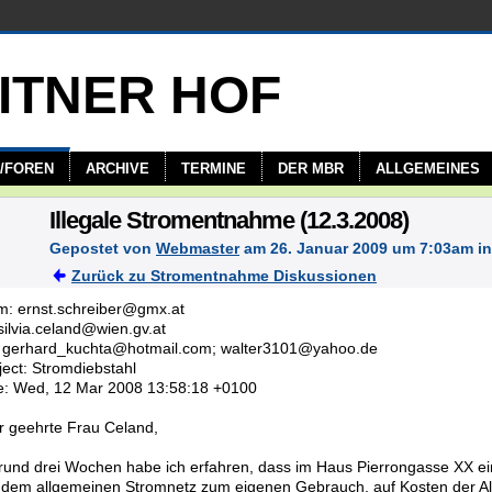
/FOREN
ARCHIVE
TERMINE
DER MBR
ALLGEMEINES
Illegale Stromentnahme (12.3.2008)
Gepostet von
Webmaster
am 26. Januar 2009 um 7:03am i
Zurück zu Stromentnahme Diskussionen
m: ernst.schreiber@gmx.at
silvia.celand@wien.gv.at
 gerhard_kuchta@hotmail.com; walter3101@yahoo.de
ject: Stromdiebstahl
e: Wed, 12 Mar 2008 13:58:18 +0100
r geehrte Frau Celand,
 rund drei Wochen habe ich erfahren, dass im Haus Pierrongasse XX ein
 dem allgemeinen Stromnetz zum eigenen Gebrauch, auf Kosten der Al