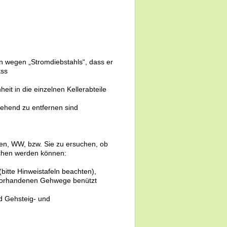
n wegen „Stromdiebstahls“, dass er
ass
it in die einzelnen Kellerabteile
gehend zu entfernen sind
sen, WW, bzw. Sie zu ersuchen, ob
chen werden können:
(bitte Hinweistafeln beachten),
 vorhandenen Gehwege benützt
d Gehsteig- und