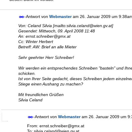
-Antwort von
Webmaster
am
26. Januar 2009 um 9:38a
Von: Celand Silvia [mailto:silvia.celand@wien.gv.at]
Gesendet: Mittwoch, 09. April 2008 11:48
An: ernst.schreiber@gmx.at
Cc: Winter Herbert
Betreff: AW: Brief an alle Mieter
Sehr geehrter Herr Schreiber!
Wir werden ein entsprechendes Schreiben "basteln" und Ihn
schicken.
Ist von Ihrer Seite gedacht, dieses Schreiben jedem einzelne
Stiege einen Aushang zu machen?
Mit freundlichen Grüßen
Silvia Celand
-Antwort von
Webmaster
am
26. Januar 2009 um 9
From: ernst.schreiber@gmx.at
To: silvia.celand@wien.gv.at