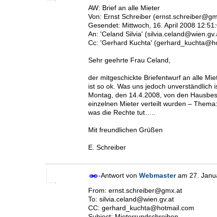
Von: Ernst Schreiber (ernst.schreiber@gm
Gesendet: Mittwoch, 16. April 2008 12:51
An: 'Celand Silvia' (silvia.celand@wien.gv.
Cc: 'Gerhard Kuchta' (gerhard_kuchta@h
Sehr geehrte Frau Celand,
der mitgeschickte Briefentwurf an alle Miet
ist so ok. Was uns jedoch unverständlich i
Montag, den 14.4.2008, von den Hausbe
einzelnen Mieter verteilt wurden – Thema
was die Rechte tut…..
Mit freundlichen Grüßen
E. Schreiber
-Antwort von
Webmaster
am
27. Jan
From: ernst.schreiber@gmx.at
To: silvia.celand@wien.gv.at
CC: gerhard_kuchta@hotmail.com
Subject: Mieterrundschreiben