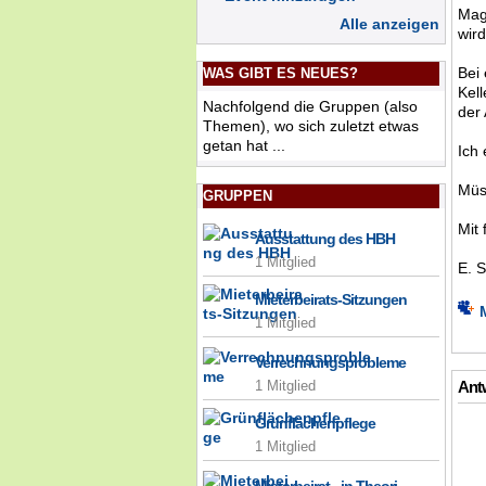
Mag
Alle anzeigen
wir
Bei
WAS GIBT ES NEUES?
Kell
Nachfolgend die Gruppen (also
der 
Themen), wo sich zuletzt etwas
getan hat ...
Ich
Müss
GRUPPEN
Mit
Ausstattung des HBH
1 Mitglied
E. S
Mieterbeirats-Sitzungen
1 Mitglied
Verrechnungsprobleme
Antw
1 Mitglied
Grünflächenpflege
1 Mitglied