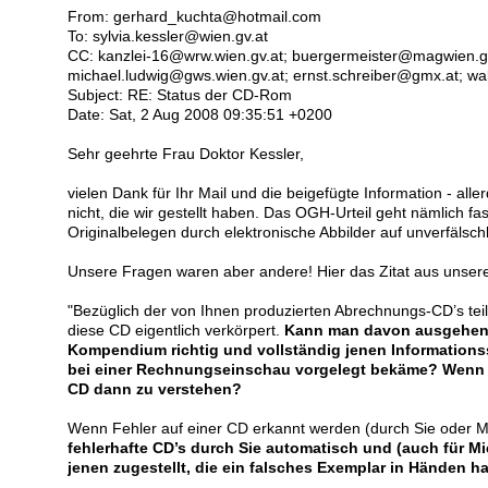
From: gerhard_kuchta@hotmail.com
To: sylvia.kessler@wien.gv.at
CC: kanzlei-16@wrw.wien.gv.at; buergermeister@magwien.gv
michael.ludwig@gws.wien.gv.at; ernst.schreiber@gmx.at; w
Subject: RE: Status der CD-Rom
Date: Sat, 2 Aug 2008 09:35:51 +0200
Sehr geehrte Frau Doktor Kessler,
vielen Dank für Ihr Mail und die beigefügte Information - all
nicht, die wir gestellt haben. Das OGH-Urteil geht nämlich fa
Originalbelegen durch elektronische Abbilder auf unverfälsc
Unsere Fragen waren aber andere! Hier das Zitat aus unse
"Bezüglich der von Ihnen produzierten Abrechnungs-CD’s teile
diese CD eigentlich verkörpert.
Kann man davon ausgehen,
Kompendium richtig und vollständig jenen Informations
bei einer Rechnungseinschau vorgelegt bekäme? Wenn d
CD dann zu verstehen?
Wenn Fehler auf einer CD erkannt werden (durch Sie oder Mi
fehlerhafte CD’s durch Sie automatisch und (auch für Mi
jenen zugestellt, die ein falsches Exemplar in Händen h