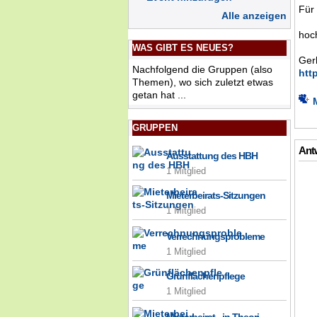
Für
Alle anzeigen
hoc
WAS GIBT ES NEUES?
Ger
Nachfolgend die Gruppen (also
htt
Themen), wo sich zuletzt etwas
getan hat ...
GRUPPEN
Antw
Ausstattung des HBH
1 Mitglied
Mieterbeirats-Sitzungen
1 Mitglied
Verrechnungsprobleme
1 Mitglied
Grünflächenpflege
1 Mitglied