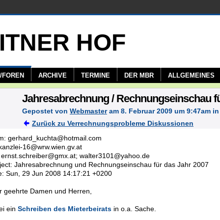
/FOREN
ARCHIVE
TERMINE
DER MBR
ALLGEMEINES
Jahresabrechnung / Rechnungseinschau für
Gepostet von
Webmaster
am 8. Februar 2009 um 9:47am i
Zurück zu Verrechnungsprobleme Diskussionen
m: gerhard_kuchta@hotmail.com
 kanzlei-16@wrw.wien.gv.at
 ernst.schreiber@gmx.at; walter3101@yahoo.de
ject: Jahresabrechnung und Rechnungseinschau für das Jahr 2007
e: Sun, 29 Jun 2008 14:17:21 +0200
r geehrte Damen und Herren,
ei ein
Schreiben des Mieterbeirats
in o.a. Sache.