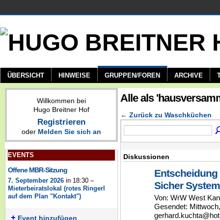
ÜBERSICHT
HINWEISE
GRUPPEN/FOREN
ARCHIVE
Alle als 'hausversam
Willkommen bei
Hugo Breitner Hof
← Zurück zu Waschküchen
Registrieren
oder
Melden Sie sich an
EVENTS
Diskussionen
Offene MBR-Sitzung
Entscheidung 
7. September 2026
in 18:30 –
Sicher System
Mieterbeiratslokal (rotes Ringerl
auf dem Plan "Kontakt")
Von: WrW West Kanz
Gesendet: Mittwoch,
gerhard.kuchta@hot
Event hinzufügen