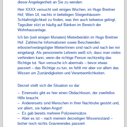
dieser Angelegenheit an Sie zu wenden.
Herr XXXX versucht seit einigen Wochen, im Hugo Breitner
Hof, Wien 14, nachts in beliebigen Stiegenhäusern
Schlafmöglichkeit zu finden, was ihm auch teilweise gelingt.
Tagsüber sitzt er häufig auf Bänken im Bereich der
Wohnhausanlage.
Ich bin (seit einigen Monaten) Mieterbeirätin im Hugo Breitner
Hof. Zahlreiche Informationen sowie Beschwerden
erboster/verängstigter Mieter/innen sind nach und nach bei mir
eingelangt. Als pensionierte Lehrerin weiß ich, dass man vieles
verhindern kann, wenn die richtige Person rechtzeitig das
Richtige tut. Nun versuche ich abermals – bevor etwas
passiert – das Richtige zu tun, es fehlt mir aber vor allem das
Wissen um Zuständigkeiten und Verantwortlichkeiten.
Derzeit stellt sich die Situation so dar:
–
Einerseits gibt es hier einen Obdachlosen, der zweifellos
Hilfe braucht.
–
Andererseits sind Menschen in Ihrer Nachtruhe gestört und,
vor allem, sie haben Angst!
–
Es gab bereits mehrere Polizeieinsätze.
–
Aber es ist – nach meinem derzeitigen Wissensstand –
bisher noch nichts Gravierendes passiert.