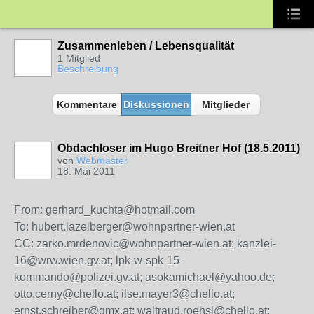
Zusammenleben / Lebensqualität
1 Mitglied
Beschreibung
Kommentare
Diskussionen
Mitglieder
Obdachloser im Hugo Breitner Hof (18.5.2011)
von
Webmaster
18. Mai 2011
From: gerhard_kuchta@hotmail.com
To: hubert.lazelberger@wohnpartner-wien.at
CC: zarko.mrdenovic@wohnpartner-wien.at; kanzlei-
16@wrw.wien.gv.at; lpk-w-spk-15-
kommando@polizei.gv.at; asokamichael@yahoo.de;
otto.cerny@chello.at; ilse.mayer3@chello.at;
ernst.schreiber@gmx.at; waltraud.roehsl@chello.at;