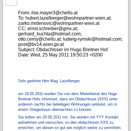
From: ilse.mayer3@chello.at
To: hubert.lazelberger@wohnpartner-wien.at;
zarko.mrdenovic@wohnpartner-wien.at
CC: ernst.schreiber@gmx.at;
gerhard_kuchta@hotmail.com;
otto.cerny@chello.at; ludwig-rymski@hotmail.com;
post@bv14.wien.gv.at
Subject: Obdachloser im Hugo Breitner Hof
Date: Wed, 25 May 2011 19:50:23 +0200
Sehr geehrter Herr Mag. Lazelberger,
am 18.05.2011 wurden Sie von dem Mieterbeirat des Hugo
Breitner Hofs informiert, dass ein Obdachloser (XXX
) unter
anderem nachts bei beliebigen Wohnungen anläutet, um in
einem Stiegenhaus übernachten zu können.
Sie teilten am 20.05.2011 mit, Sie würden mit YYY Kontakt
aufnehmen und versuchen, so den obdachlosen XXX zu
erreichen, um diesen so gut wie möglich weiter zu vermitteln.