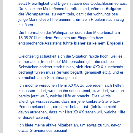
setzt Freiwilligkeit und Eigeninitiative des Obdachlosen voraus.
Da zahlreiche Mieter
/innen
betroffen sind, wäre es
Aufgabe
der Wohnpartner
, zu vermitteln, damit der wohnungslose
junge Mann diese Hilfe annimmt, um sein Problem nachhaltig
zu lösen.
Die Information der Wohnpartner durch den Mieterbeirat am
18.05.2011 mit dem Ersuchen um Eingreifen bzw.
entsprechende Assistenz führte
bisher zu keinem Ergebnis
.
Gleichzeitig schaukelt sich die Situation rapide hoch, weil es
immer auch „freundliche“ Mitmenschen gibt, die sich bei
Schwächen anderer stark fühlen, sich Herr XXXX zusehends
bedrängt fühlen muss (er wird begafft, gehänselt etc.), und er
vermutlich auch Schlafmangel hat.
Ich möchte versuchen Herrn XXXX zu überreden, sich helfen
zu lassen – dort, wo man ihn schon kennt, bzw. dort, wo man
bereits jetzt weiß, welche Hilfe er braucht. Dies würde
allerdings voraussetzen, dass mir jene konkrete Stelle bzw.
Person bekannt ist, die damit befasst ist. (Ich kann nicht
davon ausgehen, dass mir Herr XXXX sagen will, welche Hilfe
er derzeit ablehnt.)
Ich biete meine aktive Mitarbeit an, um etwas zu tun,
bevor
etwas Gravierendes passiert.