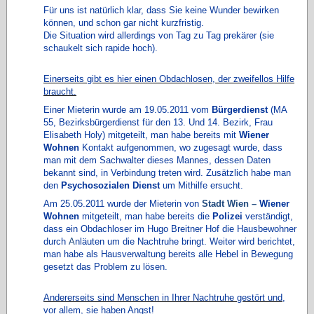
Für uns ist natürlich klar, dass Sie keine Wunder bewirken
können, und schon gar nicht kurzfristig.
Die Situation wird allerdings von Tag zu Tag prekärer (sie
schaukelt sich rapide hoch).
Einerseits gibt es hier einen Obdachlosen, der zweifellos Hilfe
braucht.
Einer Mieterin wurde am 19.05.2011 vom
Bürgerdienst
(MA
55, Bezirksbürgerdienst für den 13. Und 14. Bezirk, Frau
Elisabeth Holy) mitgeteilt, man habe bereits mit
Wiener
Wohnen
Kontakt aufgenommen, wo zugesagt wurde, dass
man mit dem Sachwalter dieses Mannes, dessen Daten
bekannt sind, in Verbindung treten wird. Zusätzlich habe man
den
Psychosozialen Dienst
um Mithilfe ersucht.
Am 25.05.2011 wurde der Mieterin von
Stadt Wien –
Wiener
Wohnen
mitgeteilt, man habe bereits die
Polizei
verständigt,
dass ein Obdachloser im Hugo Breitner Hof die Hausbewohner
durch
A
nläuten um die Nachtruhe bringt. Weiter wird berichtet,
man habe als Hausverwaltung bereits alle Hebel in Bewegung
gesetzt das Problem zu lösen.
Andererseits sind Menschen in Ihrer Nachtruhe gestört und,
vor allem, sie haben Angst!