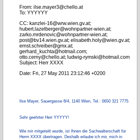
From: ilse.mayer3@chello.at
To: YYYYYY
CC: kanzlei-16@wrw.wien.gv.at;
hubert.lazelberger@wohnpartner-wien.at;
zarko.mrdenovic@wohnpartner-wien.at;
post@bv14.wien.gv.at; elisabeth.holy@wien.gv.at;
ernst.schreiber@gmx.at;
gerhard_kuchta@hotmail.com;
otto.cerny@chello.at; ludwig-rymski@hotmail.com
Subject: Herr XXXX
Date: Fri, 27 May 2011 23:12:46 +0200
Ilse Mayer, Sauergasse 8/4, 1140 Wien, Tel.: 0650 321 7775
Sehr geehrter Herr YYYYY!
Wie mir mitgeteilt wurde, ist Ihnen die Sachwalterschaft für
Herrn XXXX übertragen. Deshalb erlaube ich mir, mich in