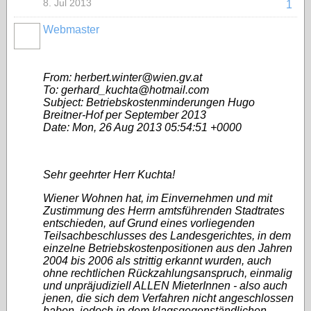
8. Jul 2013
1
Webmaster
From: herbert.winter@wien.gv.at
To: gerhard_kuchta@hotmail.com
Subject: Betriebskostenminderungen Hugo
Breitner-Hof per September 2013
Date: Mon, 26 Aug 2013 05:54:51 +0000
Sehr geehrter Herr Kuchta!
Wiener Wohnen hat, im Einvernehmen und mit
Zustimmung des Herrn amtsführenden Stadtrates
entschieden, auf Grund eines vorliegenden
Teilsachbeschlusses des Landesgerichtes, in dem
einzelne Betriebskostenpositionen aus den Jahren
2004 bis 2006 als strittig erkannt wurden, auch
ohne rechtlichen Rückzahlungsanspruch, einmalig
und unpräjudiziell ALLEN MieterInnen - also auch
jenen, die sich dem Verfahren nicht angeschlossen
haben, jedoch in dem klagsgegenständlichen