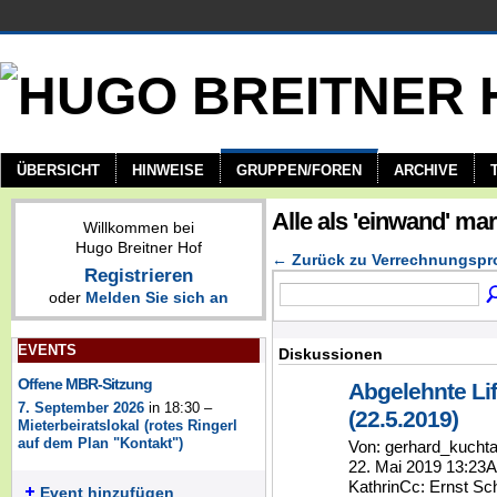
ÜBERSICHT
HINWEISE
GRUPPEN/FOREN
ARCHIVE
Alle als 'einwand' ma
Willkommen bei
Hugo Breitner Hof
← Zurück zu Verrechnungspr
Registrieren
oder
Melden Sie sich an
EVENTS
Diskussionen
Offene MBR-Sitzung
Abgelehnte Li
7. September 2026
in 18:30 –
(22.5.2019)
Mieterbeiratslokal (rotes Ringerl
auf dem Plan "Kontakt")
Von: gerhard_kucht
22. Mai 2019 13:23
KathrinCc: Ernst Sc
Event hinzufügen