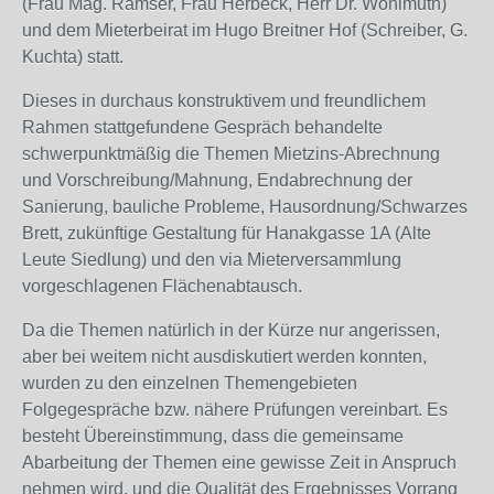
(Frau Mag. Ramser, Frau Herbeck, Herr Dr. Wohlmuth)
und dem Mieterbeirat im Hugo Breitner Hof (Schreiber, G.
Kuchta) statt.
Dieses in durchaus konstruktivem und freundlichem
Rahmen stattgefundene Gespräch behandelte
schwerpunktmäßig die Themen Mietzins-Abrechnung
und Vorschreibung/Mahnung, Endabrechnung der
Sanierung, bauliche Probleme, Hausordnung/Schwarzes
Brett, zukünftige Gestaltung für Hanakgasse 1A (Alte
Leute Siedlung) und den via Mieterversammlung
vorgeschlagenen Flächenabtausch.
Da die Themen natürlich in der Kürze nur angerissen,
aber bei weitem nicht ausdiskutiert werden konnten,
wurden zu den einzelnen Themengebieten
Folgegespräche bzw. nähere Prüfungen vereinbart. Es
besteht Übereinstimmung, dass die gemeinsame
Abarbeitung der Themen eine gewisse Zeit in Anspruch
nehmen wird, und die Qualität des Ergebnisses Vorrang