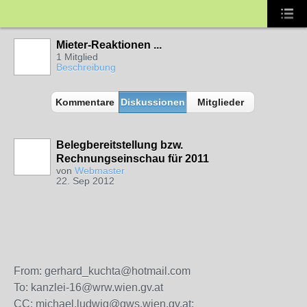
Mieter-Reaktionen ...
1 Mitglied
Beschreibung
Kommentare
Diskussionen
Mitglieder
Belegbereitstellung bzw.
Rechnungseinschau für 2011
von
Webmaster
22. Sep 2012
From: gerhard_kuchta@hotmail.com
To: kanzlei-16@wrw.wien.gv.at
CC: michael.ludwig@gws.wien.gv.at;