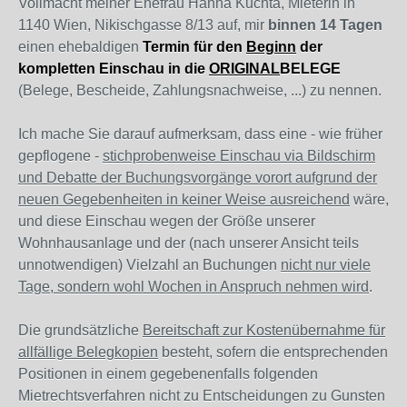
Vollmacht meiner Ehefrau Hanna Kuchta, Mieterin in
1140 Wien, Nikischgasse 8/13 auf, mir
binnen 14 Tagen
einen ehebaldigen
Termin für den
Beginn
der
kompletten Einschau in die
ORIGINAL
BELEGE
(Belege, Bescheide, Zahlungsnachweise, ...) zu nennen.
Ich mache Sie darauf aufmerksam, dass eine - wie früher
gepflogene -
stichprobenweise Einschau via Bildschirm
und Debatte der Buchungsvorgänge vorort aufgrund der
neuen Gegebenheiten in keiner Weise ausreichend
wäre,
und diese Einschau wegen der Größe unserer
Wohnhausanlage und der (nach unserer Ansicht teils
unnotwendigen) Vielzahl an Buchungen
nicht nur viele
Tage, sondern wohl Wochen in Anspruch nehmen wird
.
Die grundsätzliche
Bereitschaft zur Kostenübernahme für
allfällige Belegkopien
besteht, sofern die entsprechenden
Positionen in einem gegebenenfalls folgenden
Mietrechtsverfahren nicht zu Entscheidungen zu Gunsten