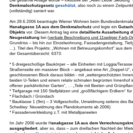
Denkmalschutzgesetz
geschützt
, also noch zu einem Zeitpunkt
(vollständig) saniert war.
Am 28.6.2006 beantragte Wiener Wohnen beim Bundesdenkmala
Hanakgasse 1A aus dem Denkmalschutz
und legte ein
Gutach
Objekts
vor. Diesem Antrag lag eine
detaillierte Ausarbeitung 
Neugestaltung
bei (
verbale Beschreibung und 11seitiger Farb-De
Grundriss – bis hin zur Einzelwohnung, Fassadengestaltung, Tiefg
…). Titel des Projekts: „Wohnen mit Betreuungskomfort“ aus de
der Gesamtübersicht: 6373:
* 5 dreigeschoßige Baukörper – alle Einheiten mit Loggia/Terasse 
Straßenseite ein massiver Block – angebaut eine Art „Doppel-U“,
geschlossenen Block daraus bildet - mit „wettergeschützten Inn
beiden U-Teilen und einem relativ schmalen begrünten Innenhof i
offener parkähnlicher Garten“, … „Teile mit Beeten und Grünpfl
* Tiefgarage mit 150 Stellplätzen und „großflächigem Erdkern“ f
* Flachdach / Gründach
* Bauklasse 1 (9m) – 3 Vollgeschoße, Umwidmung seitens des Baut
Schediwy: Neuwidmung des Plandokuments ab 2006)
* Fassadenverkleidung z.T. mit Metallpaneelen
Im Jahr 2006 wurde H
anakgasse 1A aus dem Verrechnungskre
ausgegliedert
, aber so, dass – zum dreifachen Nachteil der Miet