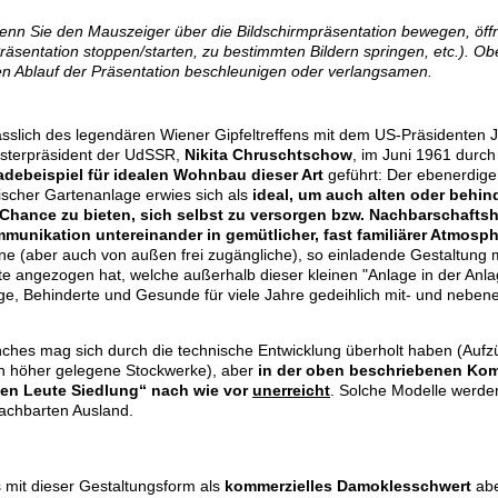
nn Sie den Mauszeiger über die Bildschirmpräsentation bewegen, öffne
räsentation stoppen/starten, zu bestimmten Bildern springen, etc.). O
n Ablauf der Präsentation beschleunigen oder verlangsamen.
ässlich des legendären Wiener Gipfeltreffens mit dem US-Präsidenten
isterpräsident der UdSSR,
Nikita Chruschtschow
, im Juni 1961 durch
adebeispiel für idealen Wohnbau
dieser Art
geführt: Der ebenerdige
lischer Gartenanlage erwies sich als
ideal, um auch alten oder behin
 Chance zu bieten, sich selbst zu versorgen bzw. Nachbarschafts
munikation untereinander in gemütlicher, fast familiärer Atmosp
ene (aber auch von außen frei zugängliche), so einladende Gestaltun
te angezogen hat, welche außerhalb dieser kleinen "Anlage in der Anl
ge, Behinderte und Gesunde für viele Jahre gedeihlich mit- und neben
ches mag sich durch die technische Entwicklung überholt haben (Aufz
h höher gelegene Stockwerke), aber
in der oben beschriebenen Komb
ten Leute Siedlung“ nach wie vor
unerreicht
. Solche Modelle werden
achbarten Ausland.
 mit dieser Gestaltungsform als
kommerzielles Damoklesschwert
abe