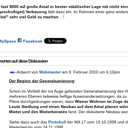
s
fast 9000 m2 große Areal in bester städtischer Lage mit nicht ei
geschoßiger) Verbauung
lädt dazu ein, im Rahmen einer ganz ander
ital" sehr viel Geld zu machen
...!
MySpace
Facebook
orten auf diese Diskussion
-Antwort von
Webmaster
am
8. Februar 2010 um 6:10pm
Der Beginn der Generalsanierung
:
Schon im Vorfeld der ins Auge gefassten Generalsanierung des H
mehreren Ebenen teilweise heftige Auseinandersetzungen, da zu
Pläne durchgedrungen waren, dass
Wiener Wohnen im Zuge der
Leute Siedlung und einen Neubau auf dem Areal planen wür
Mieter und des Mieterbeirates
fand. Der diskutierte Neubau wu
Siehe dazu auch das
Protokoll
der MA 17 vom 19.10.1998 und di
Mieterbeirats vom 24.11.1998.