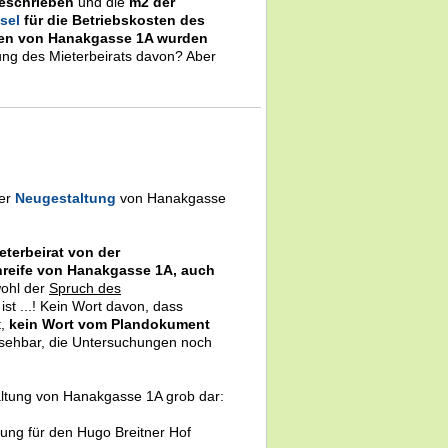
geschrieben
und die
m2 der
sel
für die Betriebskosten des
ten von Hanakgasse 1A wurden
ung des Mieterbeirats davon? Aber
der
Neugestaltung
von Hanakgasse
eterbeirat von der
reife von Hanakgasse 1A, auch
wohl der
Spruch des
st ...! Kein Wort davon, dass
t,
kein Wort vom Plandokument
bsehbar, die Untersuchungen noch
ltung von Hanakgasse 1A grob dar:
ung für den Hugo Breitner Hof