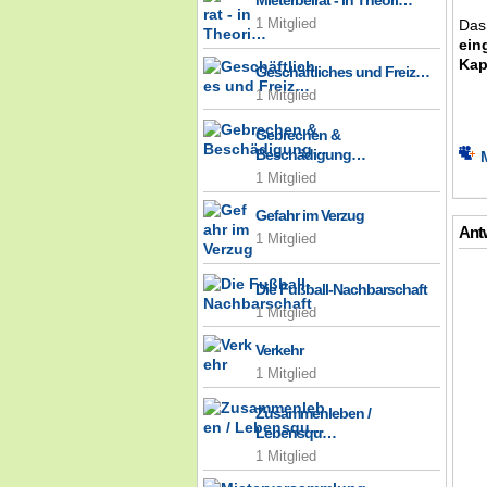
Mieterbeirat - in Theori…
Da
1 Mitglied
ein
Kap
Geschäftliches und Freiz…
1 Mitglied
Gebrechen &
Beschädigung…
1 Mitglied
Gefahr im Verzug
Antw
1 Mitglied
Die Fußball-Nachbarschaft
1 Mitglied
Verkehr
1 Mitglied
Zusammenleben /
Lebensqu…
1 Mitglied