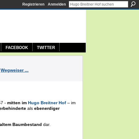
Registrieren
Anmelden
FACEBOOK
TWITTER
n
Wegweiser ...
57 -
mitten im
Hugo Breitner Hof
– im
erbehinderte
als
ebenerdiger
altem Baumbestand
dar.