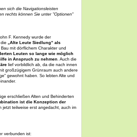
n sich die Navigationsleisten
ben rechts können Sie unter "Optionen"
 John F. Kennedy wurde der
 die
„Alte Leute Siedlung“ als
 Bau mit dörflichem Charakter und
derten Leuten so lange wie möglich
hilfe in Anspruch zu nehmen
. Auch die
häre
lief vorbildlich ab, da
die nach innen
g mit großzügigem Grünraum auch andere
age" gewohnt haben. So lebten Alte und
einander.
üge erschließen Alten und Behinderten
ination ist die Konzeption der
 jetzt teilweise erst angedacht, auch im
r verbunden ist: