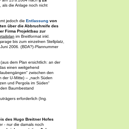
, als die Anlage noch nicht
mt jedoch die
Entlassung
von
ten über die Abbruchreife des
der Firma Projektbau zur
tailplan
im Breitformat inkl.
arage bis zum einzelnen Stellplatz,
m Juni 2006. (BDA?)-Plannummer
(aus dem Plan ersichtlich: an der
 das einen weitgehend
enlaubengängen“ zwischen den
n der U-Mitte) – „nach Süden
anzen und Pergola im Süden“
ür den Baumbestand
rägers erforderlich (Ing.
is des Hugo Breitner Hofes
er - nur die damals noch