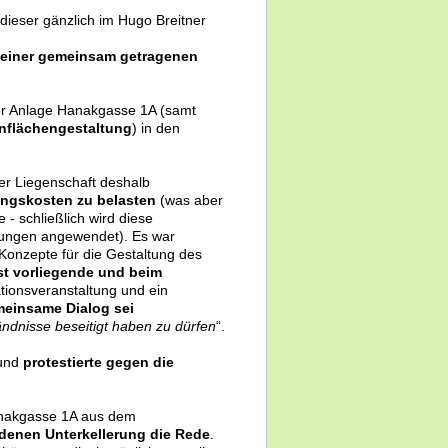
dieser gänzlich im Hugo Breitner
g einer gemeinsam getragenen
r Anlage Hanakgasse 1A (samt
ünflächengestaltung
) in den
r Liegenschaft deshalb
ungskosten zu belasten
(was aber
 - schließlich wird diese
nungen angewendet). Es war
onzepte für die Gestaltung des
st vorliegende und beim
ationsveranstaltung und ein
meinsame Dialog sei
ndnisse beseitigt haben zu dürfen
“.
und
protestierte gegen die
nakgasse 1A aus dem
ndenen Unterkellerung die Rede
.