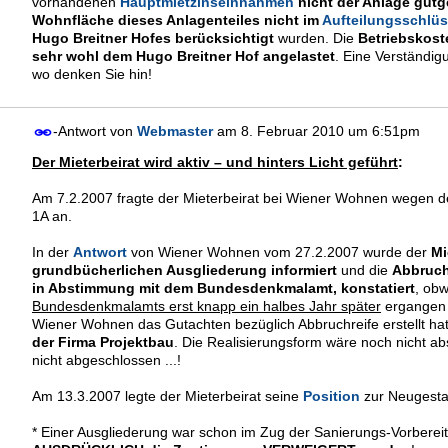
vorhandenen
Hauptmietzinseinnahmen
nicht der Anlage gut
Wohnfläche dieses Anlagenteiles nicht im
Aufteilungsschlüs
Hugo Breitner Hofes berücksichtigt
wurden. Die
Betriebskos
sehr wohl dem Hugo Breitner Hof angelastet
. Eine Verständig
wo denken Sie hin!
-Antwort von
Webmaster
am
8. Februar 2010 um 6:51pm
Der Mieterbeirat wird aktiv – und hinters Licht geführt
:
Am 7.2.2007 fragte der Mieterbeirat bei Wiener Wohnen wegen 
1A an.
In der
Antwort
von Wiener Wohnen vom 27.2.2007 wurde der
Mi
grundbücherlichen Ausgliederung informiert
und die
Abbruch
in Abstimmung mit dem Bundesdenkmalamt, konstatiert
, ob
Bundesdenkmalamts erst knapp ein halbes Jahr später
ergangen i
Wiener Wohnen das Gutachten bezüglich Abbruchreife erstellt ha
der Firma Projektbau
. Die Realisierungsform wäre noch nicht a
nicht abgeschlossen ...!
Am 13.3.2007 legte der Mieterbeirat seine
Position
zur Neugesta
* Einer Ausgliederung war schon im Zug der Sanierungs-Vorbereit