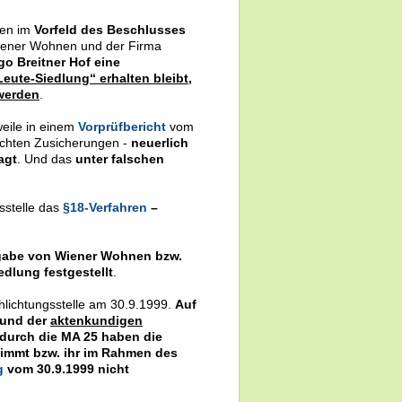
nen im
Vorfeld des Beschlusses
ener Wohnen und der Firma
go Breitner Hof eine
Leute-Siedlung“ erhalten bleibt,
 werden
.
eile in einem
Vorprüfbericht
vom
achten Zusicherungen -
neuerlich
agt
. Und das
unter falschen
sstelle das
§18-Verfahren
–
ngabe von Wiener Wohnen bzw.
dlung festgestellt
.
hlichtungsstelle am 30.9.1999.
Auf
und der
aktenkundigen
durch die MA 25 haben die
timmt bzw. ihr im Rahmen des
g
vom 30.9.1999 nicht