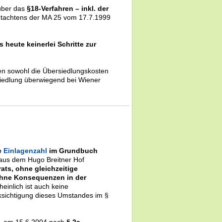
 über das
§18-Verfahren – inkl. der
tachtens der MA 25 vom 17.7.1999
s heute keinerlei Schritte zur
en sowohl die Übersiedlungskosten
siedlung überwiegend bei Wiener
e
Einlagenzahl
im Grundbuch
 aus dem Hugo Breitner Hof
ats, ohne gleichzeitige
hne Konsequenzen in der
heinlich ist auch keine
cksichtigung dieses Umstandes im §
“ - am 15.6.2004 nach
§ 2a