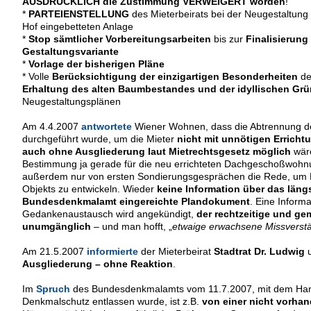
AUSDRÜCKLICH die Zustimmung VERWEIGERT worden
!
*
PARTEIENSTELLUNG
des Mieterbeirats bei der Neugestaltung 
Hof eingebetteten Anlage
*
Stop sämtlicher Vorbereitungsarbeiten
bis zur
Finalisierun
Gestaltungsvariante
*
Vorlage der bisherigen Pläne
* Volle
Berücksichtigung der einzigartigen Besonderheiten
de
Erhaltung des alten Baumbestandes und der idyllischen Gr
Neugestaltungsplänen
Am 4.4.2007
antwortete
Wiener Wohnen, dass die Abtrennung de
durchgeführt wurde, um die Mieter
nicht mit unnötigen Erricht
auch ohne Ausgliederung laut Mietrechtsgesetz möglich
wäre
Bestimmung ja gerade für die neu errichteten Dachgeschoßwoh
außerdem nur von ersten Sondierungsgesprächen die Rede, um K
Objekts zu entwickeln. Wieder
keine Information über das läng
Bundesdenkmalamt eingereichte Plandokument
. Eine Inform
Gedankenaustausch wird angekündigt,
der rechtzeitige und ge
unumgänglich
– und man hofft, „
etwaige erwachsene Missverstä
Am 21.5.2007
informierte
der Mieterbeirat
Stadtrat Dr. Ludwig
Ausgliederung – ohne Reaktion
.
Im
Spruch
des Bundesdenkmalamts vom 11.7.2007, mit dem Ha
Denkmalschutz entlassen wurde, ist z.B.
von einer nicht vorha