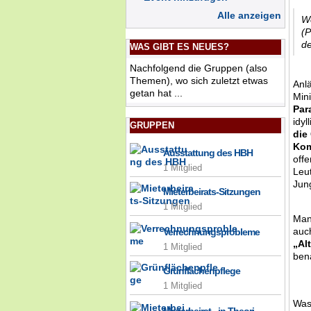
Alle anzeigen
We
(P
de
WAS GIBT ES NEUES?
Nachfolgend die Gruppen (also
Themen), wo sich zuletzt etwas
Anl
getan hat ...
Min
Par
idyl
GRUPPEN
die
Kom
Ausstattung des HBH
off
1 Mitglied
Leu
Jun
Mieterbeirats-Sitzungen
1 Mitglied
Man
auc
Verrechnungsprobleme
„Al
1 Mitglied
ben
Grünflächenpflege
1 Mitglied
Was