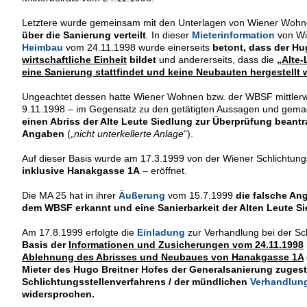
Letztere wurde gemeinsam mit den Unterlagen von Wiener Woh
über die Sanierung verteilt
. In dieser
Mieterinformation
von Wi
Heimbau
vom 24.11.1998 wurde einerseits
betont, dass der Hu
wirtschaftliche Einheit
bildet
und andererseits, dass die
„Alte-
eine Sanierung stattfindet und keine Neubauten hergestellt
Ungeachtet dessen hatte Wiener Wohnen bzw. der WBSF mittlerw
9.11.1998 – im Gegensatz zu den getätigten Aussagen und gem
einen Abriss der Alte Leute Siedlung zur Überprüfung beantr
Angaben
(„
nicht unterkellerte Anlage
“).
Auf dieser Basis wurde am 17.3.1999 von der Wiener Schlichtung
inklusive Hanakgasse 1A
– eröffnet.
Die MA 25 hat in ihrer
Äußerung
vom 15.7.1999
die falsche A
dem WBSF erkannt und eine Sanierbarkeit der Alten Leute Sie
Am 17.8.1999 erfolgte die
Einladung
zur Verhandlung bei der Sc
Basis der
Informationen und Zusicherungen vom 24.11.1998
Ablehnung des Abrisses und Neubaues von Hanakgasse 1A
Mieter des Hugo Breitner Hofes der Generalsanierung zuges
Schlichtungsstellenverfahrens / der mündlichen
Verhandlun
widersprochen.