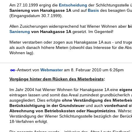
Am 27.10.1999 erging die
Entscheidung
der Schlichtungsstelle
Sanierung von Hanakgasse 1A
und auf
Basis
des besagten Gu
(Eingangsdatum 30.7.1999).
Allen Zusicherungen widersprechend hat Wiener Wohnen aber
bi
Sanierung
von Hanakgasse 1A
gesetzt. Im Gegenteil!
Mieter verstarben oder zogen aus Hanakgasse 1A aus - und trug
als auch danach höhere Mieten (obwohl das Interesse für die Ab
Wohnen lag).
-Antwort von
Webmaster
am
8. Februar 2010 um 6:26pm
Vorgänge hinter dem Rücken des Mieterbeirats
:
Im Jahr 2004 hat Wiener Wohnen für Hanakgasse 1A eine
eigen
eintragen lassen und somit das Areal zumindest grundbücherlich
ausgegliedert. Dies erfolgte
ohne Verständigung des Mieterbeir
Berücksichtigung in der Grundsteuer
und auch
vorderhand o
Abrechnung von Betriebskosten oder Hauptmietzins
. Wahrsc
Verständigung der Wiener Schlichtungsstelle bezüglich der Berü
18-Verfahren erfolgt.
Die gesamte Anlage wurde – inklusive der „Alten Leute Siedlung