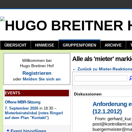
ÜBERSICHT
HINWEISE
GRUPPEN/FOREN
ARCHIVE
Alle als 'mieter' mar
Willkommen bei
Hugo Breitner Hof
← Zurück zu Mieter-Reaktionen
Registrieren
oder
Melden Sie sich an
EVENTS
Diskussionen
Offene MBR-Sitzung
Anforderung e
7. September 2026
in 18:30 –
(12.1.2012)
Mieterbeiratslokal (rotes Ringerl
auf dem Plan "Kontakt")
From: gerhard_kuc
post@kontrollamt.wi
buergermeister@mag
Event hinzufügen