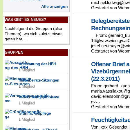
michael.ludwig@gws.
Alle anzeigen
Gestartet von Webm
Belegbereitste
WAS GIBT ES NEUES?
Rechnungsein
Nachfolgend die Gruppen (also
Themen), wo sich zuletzt etwas
From: gerhard_kuc
getan hat ...
16@wrw.wien.gv.atC
josef.neumayer@wie
Gestartet von Webm
GRUPPEN
Offener Brief 
Ausstattung des HBH
Vizebürgermei
1 Mitglied
(22.3.2011)
Mieterbeirats-Sitzungen
From: gerhard_kuch
1 Mitglied
maria.vassilakou@g
david.ellensohn@gru
Verrechnungsprobleme
ev…
1 Mitglied
Gestartet von Webm
Grünflächenpflege
Feuchtigkeitsei
1 Mitglied
Von: xxx Gesendet: