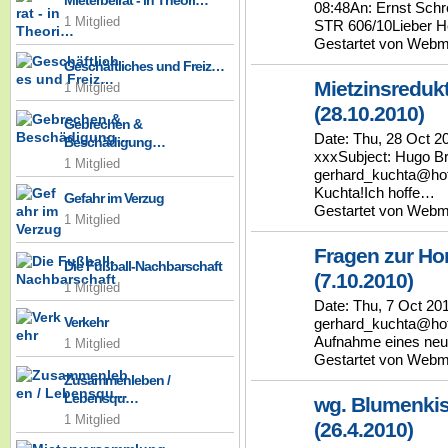
Mieterbeirat - in Theori…
08:48An: Ernst Schre
1 Mitglied
STR 606/10Lieber H
Gestartet von Webm
Geschäftliches und Freiz…
Mietzinsreduk
1 Mitglied
(28.10.2010)
Gebrechen &
Date: Thu, 28 Oct 2
Beschädigung…
xxxSubject: Hugo Bre
1 Mitglied
gerhard_kuchta@hot
Kuchta!Ich hoffe…
Gefahr im Verzug
Gestartet von Webm
1 Mitglied
Fragen zur H
Die Fußball-Nachbarschaft
(7.10.2010)
1 Mitglied
Date: Thu, 7 Oct 20
Verkehr
gerhard_kuchta@hot
Aufnahme eines neu
1 Mitglied
Gestartet von Webm
Zusammenleben /
Lebensqu…
wg. Blumenkis
1 Mitglied
(26.4.2010)