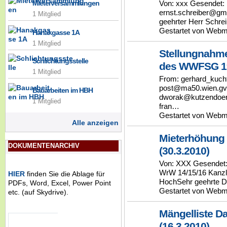
Mieterversammlungen
Von: xxx Gesendet: 
ernst.schreiber@gm
1 Mitglied
geehrter Herr Schr
Gestartet von Webm
Hanakgasse 1A
1 Mitglied
Stellungnahme
Schlichtungsstelle
des WWFSG 19
1 Mitglied
From: gerhard_kuch
post@ma50.wien.gv.
Bauarbeiten im HBH
dworak@kutzendoerfe
1 Mitglied
fran…
Gestartet von Webm
Alle anzeigen
Mieterhöhung 
DOKUMENTENARCHIV
(30.3.2010)
Von: XXX Gesendet:
WrW 14/15/16 Kanzle
HIER
finden Sie die Ablage für
HochSehr geehrte 
PDFs, Word, Excel, Power Point
Gestartet von Webm
etc. (auf Skydrive).
Mängelliste 
(16.3.2010)